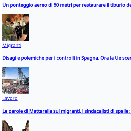
Un ponteggio aereo di 60 metri per restaurare il tiburio 
Migranti
Disagi e polemiche per i controlli in Spagna. Ora la Ue 
Lavoro
Le parole di Mattarella sui migranti, i sindacalisti di spalle