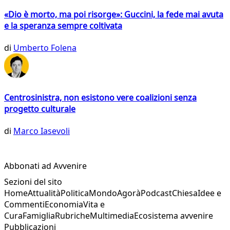
«Dio è morto, ma poi risorge»: Guccini, la fede mai avuta
e la speranza sempre coltivata
di
Umberto Folena
Centrosinistra, non esistono vere coalizioni senza
progetto culturale
di
Marco Iasevoli
Abbonati ad Avvenire
Sezioni del sito
Home
Attualità
Politica
Mondo
Agorà
Podcast
Chiesa
Idee e
Commenti
Economia
Vita e
Cura
Famiglia
Rubriche
Multimedia
Ecosistema avvenire
Pubblicazioni