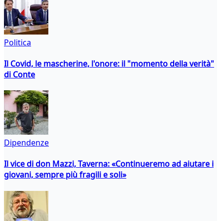
Politica
Il Covid, le mascherine, l'onore: il "momento della verità"
di Conte
Dipendenze
Il vice di don Mazzi, Taverna: «Continueremo ad aiutare i
giovani, sempre più fragili e soli»