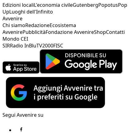
Edizioni locali
L'economia civile
Gutenberg
Popotus
Pop
Up
Luoghi dell'Infinito
Avvenire
Chi siamo
Redazione
Ecosistema
Avvenire
Pubblicità
Fondazione Avvenire
Shop
Contatti
Mondo CEI
SIR
Radio InBlu
TV2000
FISC
Segui Avvenire su