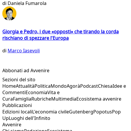
di
Daniela Fumarola
Giorgia e Pedro, i due «opposti» che tirando la corda
rischiano di spezzare l'Europa
di
Marco Iasevoli
Abbonati ad Avvenire
Sezioni del sito
Home
Attualità
Politica
Mondo
Agorà
Podcast
Chiesa
Idee e
Commenti
Economia
Vita e
Cura
Famiglia
Rubriche
Multimedia
Ecosistema avvenire
Pubblicazioni
Edizioni locali
L'economia civile
Gutenberg
Popotus
Pop
Up
Luoghi dell'Infinito
Avvenire
Chi siamo
Redazione
Ecosistema