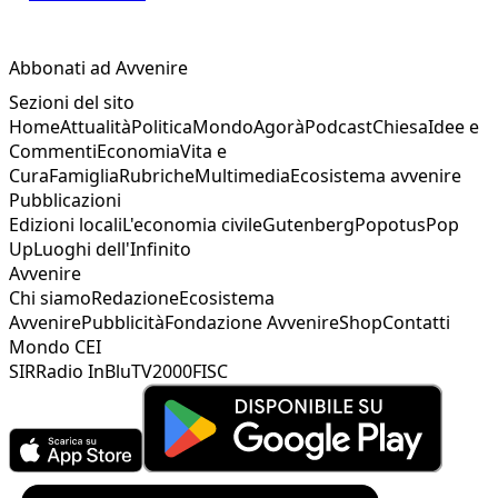
Abbonati ad Avvenire
Sezioni del sito
Home
Attualità
Politica
Mondo
Agorà
Podcast
Chiesa
Idee e
Commenti
Economia
Vita e
Cura
Famiglia
Rubriche
Multimedia
Ecosistema avvenire
Pubblicazioni
Edizioni locali
L'economia civile
Gutenberg
Popotus
Pop
Up
Luoghi dell'Infinito
Avvenire
Chi siamo
Redazione
Ecosistema
Avvenire
Pubblicità
Fondazione Avvenire
Shop
Contatti
Mondo CEI
SIR
Radio InBlu
TV2000
FISC