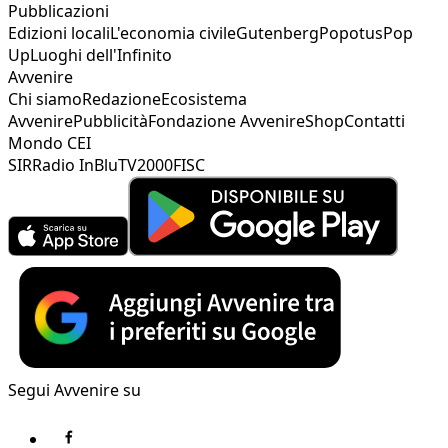
Pubblicazioni
Edizioni locali
L'economia civile
Gutenberg
Popotus
Pop
Up
Luoghi dell'Infinito
Avvenire
Chi siamo
Redazione
Ecosistema
Avvenire
Pubblicità
Fondazione Avvenire
Shop
Contatti
Mondo CEI
SIR
Radio InBlu
TV2000
FISC
Segui Avvenire su