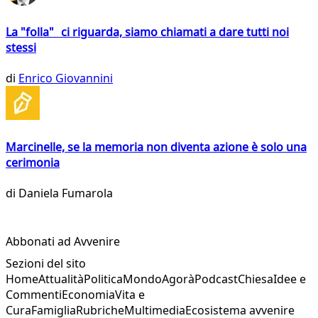
La "folla" ci riguarda, siamo chiamati a dare tutti noi
stessi
di
Enrico Giovannini
Marcinelle, se la memoria non diventa azione è solo una
cerimonia
di
Daniela Fumarola
Abbonati ad Avvenire
Sezioni del sito
Home
Attualità
Politica
Mondo
Agorà
Podcast
Chiesa
Idee e
Commenti
Economia
Vita e
Cura
Famiglia
Rubriche
Multimedia
Ecosistema avvenire