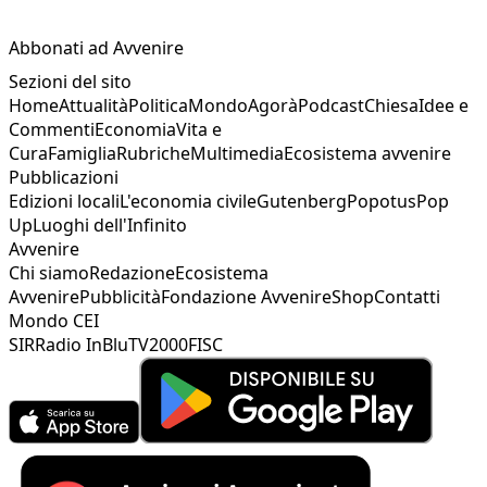
Abbonati ad Avvenire
Sezioni del sito
Home
Attualità
Politica
Mondo
Agorà
Podcast
Chiesa
Idee e
Commenti
Economia
Vita e
Cura
Famiglia
Rubriche
Multimedia
Ecosistema avvenire
Pubblicazioni
Edizioni locali
L'economia civile
Gutenberg
Popotus
Pop
Up
Luoghi dell'Infinito
Avvenire
Chi siamo
Redazione
Ecosistema
Avvenire
Pubblicità
Fondazione Avvenire
Shop
Contatti
Mondo CEI
SIR
Radio InBlu
TV2000
FISC