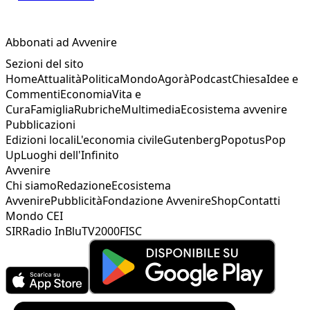
Abbonati ad Avvenire
Sezioni del sito
Home
Attualità
Politica
Mondo
Agorà
Podcast
Chiesa
Idee e
Commenti
Economia
Vita e
Cura
Famiglia
Rubriche
Multimedia
Ecosistema avvenire
Pubblicazioni
Edizioni locali
L'economia civile
Gutenberg
Popotus
Pop
Up
Luoghi dell'Infinito
Avvenire
Chi siamo
Redazione
Ecosistema
Avvenire
Pubblicità
Fondazione Avvenire
Shop
Contatti
Mondo CEI
SIR
Radio InBlu
TV2000
FISC