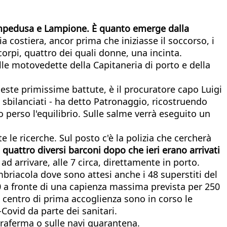
 Lampedusa e Lampione. È quanto emerge dalla
 costiera, ancor prima che iniziasse il soccorso, i
orpi, quattro dei quali donne, una incinta.
ulle motovedette della Capitaneria di porto e della
queste primissime battute, è il procuratore capo Luigi
 sbilanciati - ha detto Patronaggio, ricostruendo
o perso l'equilibrio. Sulle salme verrà eseguito un
.
 le ricerche. Sul posto c'è la polizia che cercherà
quattro diversi barconi dopo che ieri erano arrivati
ad arrivare, alle 7 circa, direttamente in porto.
Imbriacola dove sono attesi anche i 48 superstiti del
0 a fronte di una capienza massima prevista per 250
l centro di prima accoglienza sono in corso le
Covid da parte dei sanitari.
erraferma o sulle navi quarantena.