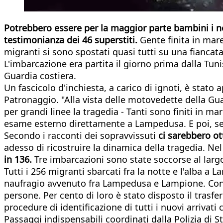
Potrebbero essere per la maggior parte bambini i n
testimonianza dei 46 superstiti.
Gente finita in mare
migranti si sono spostati quasi tutti su una fiancat
L'imbarcazione era partita il giorno prima dalla Tuni
Guardia costiera.
Un fascicolo d'inchiesta, a carico di ignoti, è stato
Patronaggio. "Alla vista delle motovedette della Gua
per grandi linee la tragedia - Tanti sono finiti in m
esame esterno direttamente a Lampedusa. E poi, se
Secondo i racconti dei sopravvissuti
ci sarebbero ot
adesso di ricostruire la dinamica della tragedia. N
in 136.
Tre imbarcazioni sono state soccorse al largo,
Tutti i 256 migranti sbarcati fra la notte e l'alba a
naufragio avvenuto fra Lampedusa e Lampione. Con il
persone. Per cento di loro è stato disposto il trasf
procedure di identificazione di tutti i nuovi arriva
Passaggi indispensabili coordinati dalla Polizia di S