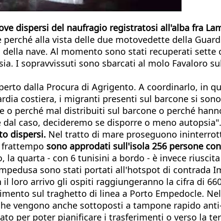
ove dispersi del naufragio registratosi all'alba fra
 perché alla vista delle due motovedette della Guardia
a della nave. Al momento sono stati recuperati sette c
sia. I sopravvissuti sono sbarcati al molo Favaloro s
 aperto dalla Procura di Agrigento. A coordinarlo, in 
rdia costiera, i migranti presenti sul barcone si sono
are o perché mal distribuiti sul barcone o perché hann
 dal caso, decideremo se disporre o meno autopsia"
to dispersi.
Nel tratto di mare proseguono ininterrotte
el frattempo
sono approdati sull'isola 256 persone con 
 la quarta - con 6 tunisini a bordo - è invece riuscita 
 Lampedusa sono stati portati all'hotspot di contrada 
 loro arrivo gli ospiti raggiungeranno la cifra di 66
erimento sul traghetto di linea a Porto Empedocle. Ne
ti che vengono anche sottoposti a tampone rapido anti-
tato per poter pianificare i trasferimenti o verso la t