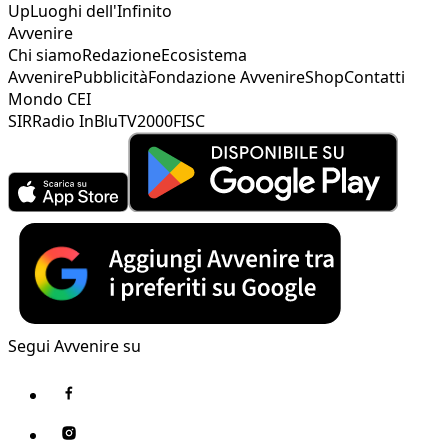
Up
Luoghi dell'Infinito
Avvenire
Chi siamo
Redazione
Ecosistema
Avvenire
Pubblicità
Fondazione Avvenire
Shop
Contatti
Mondo CEI
SIR
Radio InBlu
TV2000
FISC
Segui Avvenire su