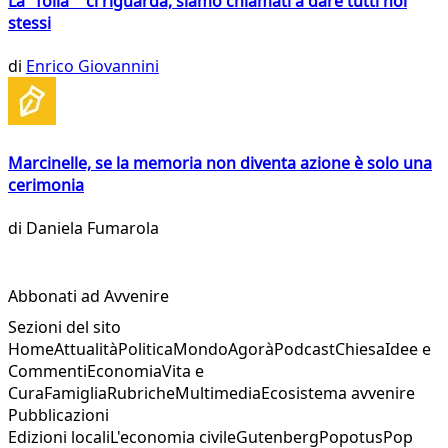
La "folla" ci riguarda, siamo chiamati a dare tutti noi
stessi
di
Enrico Giovannini
Marcinelle, se la memoria non diventa azione è solo una
cerimonia
di
Daniela Fumarola
Abbonati ad Avvenire
Sezioni del sito
Home
Attualità
Politica
Mondo
Agorà
Podcast
Chiesa
Idee e
Commenti
Economia
Vita e
Cura
Famiglia
Rubriche
Multimedia
Ecosistema avvenire
Pubblicazioni
Edizioni locali
L'economia civile
Gutenberg
Popotus
Pop