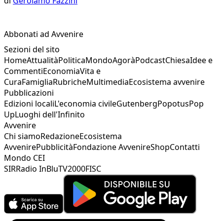
di
Gerolamo Fazzini
Abbonati ad Avvenire
Sezioni del sito
Home
Attualità
Politica
Mondo
Agorà
Podcast
Chiesa
Idee e
Commenti
Economia
Vita e
Cura
Famiglia
Rubriche
Multimedia
Ecosistema avvenire
Pubblicazioni
Edizioni locali
L'economia civile
Gutenberg
Popotus
Pop
Up
Luoghi dell'Infinito
Avvenire
Chi siamo
Redazione
Ecosistema
Avvenire
Pubblicità
Fondazione Avvenire
Shop
Contatti
Mondo CEI
SIR
Radio InBlu
TV2000
FISC