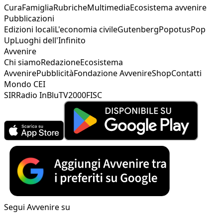
Cura
Famiglia
Rubriche
Multimedia
Ecosistema avvenire
Pubblicazioni
Edizioni locali
L'economia civile
Gutenberg
Popotus
Pop
Up
Luoghi dell'Infinito
Avvenire
Chi siamo
Redazione
Ecosistema
Avvenire
Pubblicità
Fondazione Avvenire
Shop
Contatti
Mondo CEI
SIR
Radio InBlu
TV2000
FISC
Segui Avvenire su