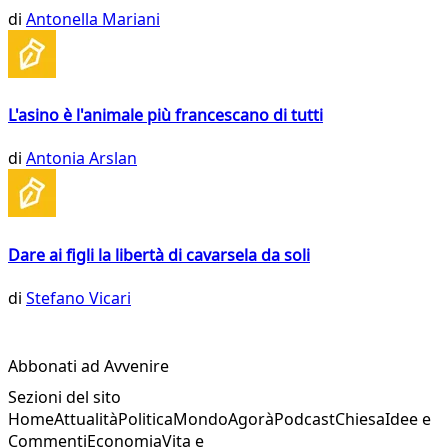
di
Antonella Mariani
L'asino è l'animale più francescano di tutti
di
Antonia Arslan
Dare ai figli la libertà di cavarsela da soli
di
Stefano Vicari
Abbonati ad Avvenire
Sezioni del sito
Home
Attualità
Politica
Mondo
Agorà
Podcast
Chiesa
Idee e
Commenti
Economia
Vita e