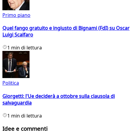
Primo piano
Quel fango gratuito e ingiusto di Bignami (FdI) su Oscar
Luigi Scalfaro
1 min di lettura
Politica
Giorgetti: l'Ue deciderà a ottobre sulla clausola di
salvaguardia
1 min di lettura
Idee e commenti