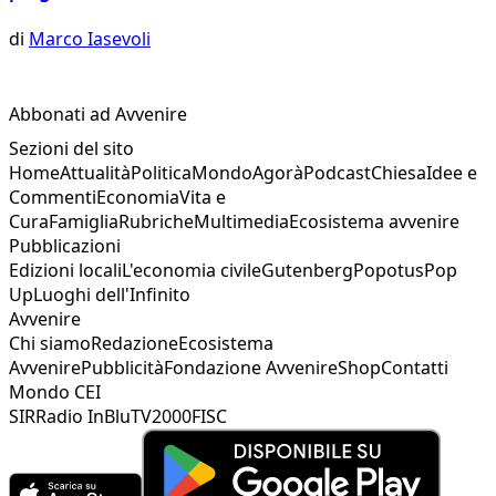
di
Marco Iasevoli
Abbonati ad Avvenire
Sezioni del sito
Home
Attualità
Politica
Mondo
Agorà
Podcast
Chiesa
Idee e
Commenti
Economia
Vita e
Cura
Famiglia
Rubriche
Multimedia
Ecosistema avvenire
Pubblicazioni
Edizioni locali
L'economia civile
Gutenberg
Popotus
Pop
Up
Luoghi dell'Infinito
Avvenire
Chi siamo
Redazione
Ecosistema
Avvenire
Pubblicità
Fondazione Avvenire
Shop
Contatti
Mondo CEI
SIR
Radio InBlu
TV2000
FISC