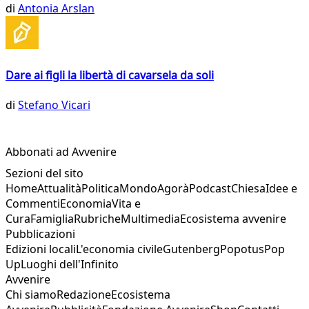
di
Antonia Arslan
Dare ai figli la libertà di cavarsela da soli
di
Stefano Vicari
Abbonati ad Avvenire
Sezioni del sito
Home
Attualità
Politica
Mondo
Agorà
Podcast
Chiesa
Idee e
Commenti
Economia
Vita e
Cura
Famiglia
Rubriche
Multimedia
Ecosistema avvenire
Pubblicazioni
Edizioni locali
L'economia civile
Gutenberg
Popotus
Pop
Up
Luoghi dell'Infinito
Avvenire
Chi siamo
Redazione
Ecosistema