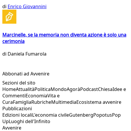
di
Enrico Giovannini
Marcinelle, se la memoria non diventa azione è solo una
cerimonia
di
Daniela Fumarola
Abbonati ad Avvenire
Sezioni del sito
Home
Attualità
Politica
Mondo
Agorà
Podcast
Chiesa
Idee e
Commenti
Economia
Vita e
Cura
Famiglia
Rubriche
Multimedia
Ecosistema avvenire
Pubblicazioni
Edizioni locali
L'economia civile
Gutenberg
Popotus
Pop
Up
Luoghi dell'Infinito
Avvenire