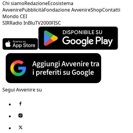
Chi siamo
Redazione
Ecosistema
Avvenire
Pubblicità
Fondazione Avvenire
Shop
Contatti
Mondo CEI
SIR
Radio InBlu
TV2000
FISC
Segui Avvenire su