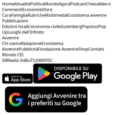
Home
Attualità
Politica
Mondo
Agorà
Podcast
Chiesa
Idee e
Commenti
Economia
Vita e
Cura
Famiglia
Rubriche
Multimedia
Ecosistema avvenire
Pubblicazioni
Edizioni locali
L'economia civile
Gutenberg
Popotus
Pop
Up
Luoghi dell'Infinito
Avvenire
Chi siamo
Redazione
Ecosistema
Avvenire
Pubblicità
Fondazione Avvenire
Shop
Contatti
Mondo CEI
SIR
Radio InBlu
TV2000
FISC