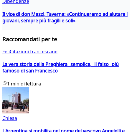
Dipendenze
Il vice di don Mazzi, Taverna: «Continueremo ad aiutare i
giovani, sempre più fragili e soli»
Raccomandati per te
FeliCitazioni francescane
La vera storia della Preghiera semplice, il falso più
famoso di san Francesco
1 min di lettura
Chiesa
L'Argentina si mobilita nel nome del vescovo Angelelli e