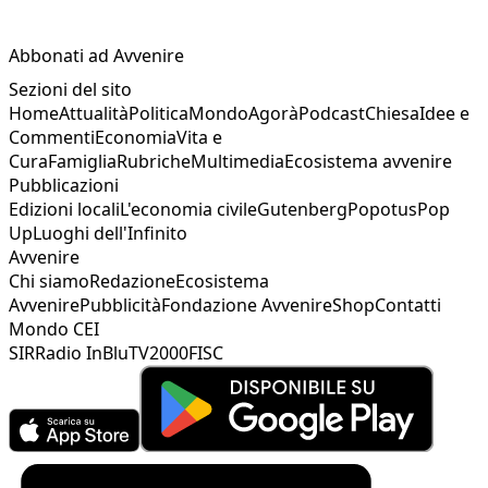
Abbonati ad Avvenire
Sezioni del sito
Home
Attualità
Politica
Mondo
Agorà
Podcast
Chiesa
Idee e
Commenti
Economia
Vita e
Cura
Famiglia
Rubriche
Multimedia
Ecosistema avvenire
Pubblicazioni
Edizioni locali
L'economia civile
Gutenberg
Popotus
Pop
Up
Luoghi dell'Infinito
Avvenire
Chi siamo
Redazione
Ecosistema
Avvenire
Pubblicità
Fondazione Avvenire
Shop
Contatti
Mondo CEI
SIR
Radio InBlu
TV2000
FISC