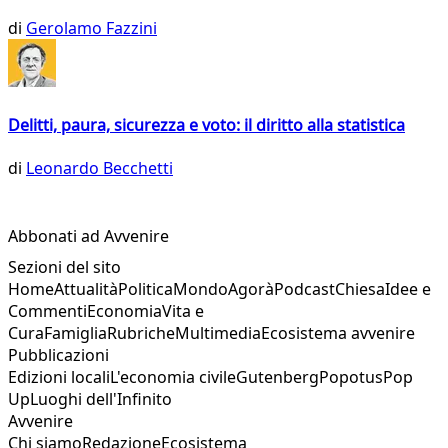
di
Gerolamo Fazzini
Delitti, paura, sicurezza e voto: il diritto alla statistica
di
Leonardo Becchetti
Abbonati ad Avvenire
Sezioni del sito
Home
Attualità
Politica
Mondo
Agorà
Podcast
Chiesa
Idee e
Commenti
Economia
Vita e
Cura
Famiglia
Rubriche
Multimedia
Ecosistema avvenire
Pubblicazioni
Edizioni locali
L'economia civile
Gutenberg
Popotus
Pop
Up
Luoghi dell'Infinito
Avvenire
Chi siamo
Redazione
Ecosistema