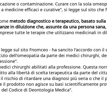
bbricazione o contaminazione. Curare con la sola omeo
o a medicine efficaci e curative", si legge sul sito ch
 come
metodo diagnostico e terapeutico, basato sulla "l
ze in diluizione che, assunte da una persona sana, r
prese tutte le terapie che utilizzano medicinali in di
legge sul sito Fnomceo - ha sancito l'accordo con il qu
cizio dell'omeopatia da parte dei medici chirurghi, deg
fessione".
medici chirurghi abilitati alla professione. Questa no
tto alla libertà di scelta terapeutica da parte del citt
il rischio di ritardare una diagnosi più seria o che il
he il prodotto non agisce su basi scientificamente pro
5 del Codice di Deontologia Medica".