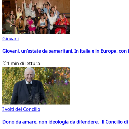
Giovani
Giovani, un’estate da samaritani. In Italia e in Europa, con 
1 min di lettura
I volti del Concilio
Dono da amare, non ideologia da difendere. Il Concilio di 