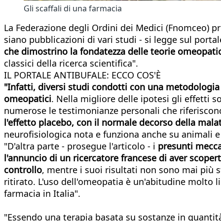
Gli scaffali di una farmacia
La Federazione degli Ordini dei Medici (Fnomceo) pr
siano pubblicazioni di vari studi - si legge sul portal
che dimostrino la fondatezza delle teorie omeopati
classici della ricerca scientifica".
IL PORTALE ANTIBUFALE: ECCO COS'È
"Infatti, diversi studi condotti con una metodologi
omeopatici
. Nella migliore delle ipotesi gli effetti
numerose le testimonianze personali che riferiscono
l'effetto placebo, con il normale decorso della malat
neurofisiologica nota e funziona anche su animali e 
"D'altra parte - prosegue l'articolo - i
presunti meccan
l'annuncio di un ricercatore francese di aver scope
controllo
, mentre i suoi risultati non sono mai più st
ritirato. L'uso dell'omeopatia è un'abitudine molto 
farmacia in Italia".
"Essendo una terapia basata su sostanze in quantità 