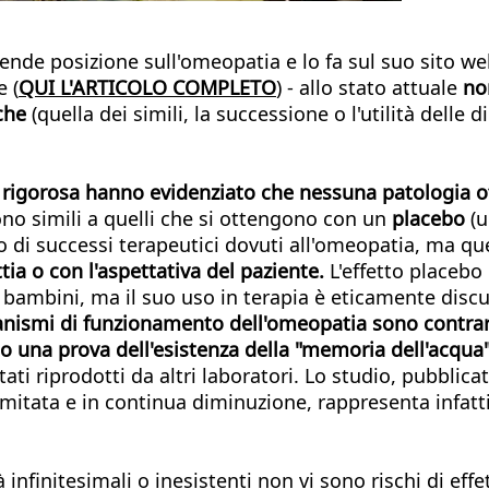
ende posizione sull'omeopatia e lo fa sul suo sito w
e (
QUI L'ARTICOLO COMPLETO
) - allo stato attuale
no
che
(quella dei simili, la successione o l'utilità delle 
a rigorosa hanno evidenziato che nessuna patologia o
 sono simili a quelli che si ottengono con un
placebo
(u
 di successi terapeutici dovuti all'omeopatia, ma qu
tia o con l'aspettativa del paziente.
L'effetto placeb
bambini, ma il suo uso in terapia è eticamente discut
ismi di funzionamento dell'omeopatia sono contrari a
rto una prova dell'esistenza della "memoria dell'acqu
ati riprodotti da altri laboratori. Lo studio, pubblica
limitata e in continua diminuzione, rappresenta infatt
infinitesimali o inesistenti non vi sono rischi di eff