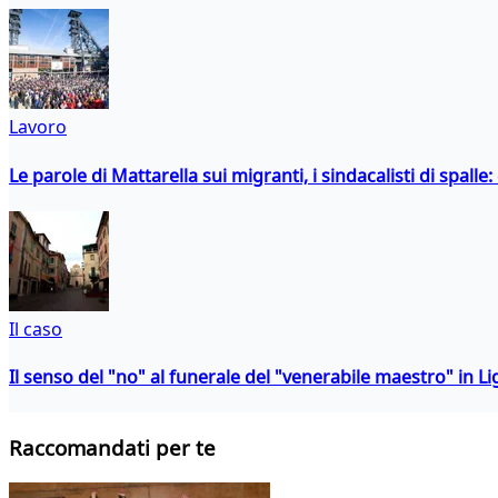
Lavoro
Le parole di Mattarella sui migranti, i sindacalisti di spalle
Il caso
Il senso del "no" al funerale del "venerabile maestro" in Li
Raccomandati per te