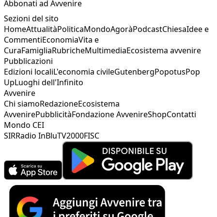
Abbonati ad Avvenire
Sezioni del sito
Home
Attualità
Politica
Mondo
Agorà
Podcast
Chiesa
Idee e
Commenti
Economia
Vita e
Cura
Famiglia
Rubriche
Multimedia
Ecosistema avvenire
Pubblicazioni
Edizioni locali
L'economia civile
Gutenberg
Popotus
Pop
Up
Luoghi dell'Infinito
Avvenire
Chi siamo
Redazione
Ecosistema
Avvenire
Pubblicità
Fondazione Avvenire
Shop
Contatti
Mondo CEI
SIR
Radio InBlu
TV2000
FISC