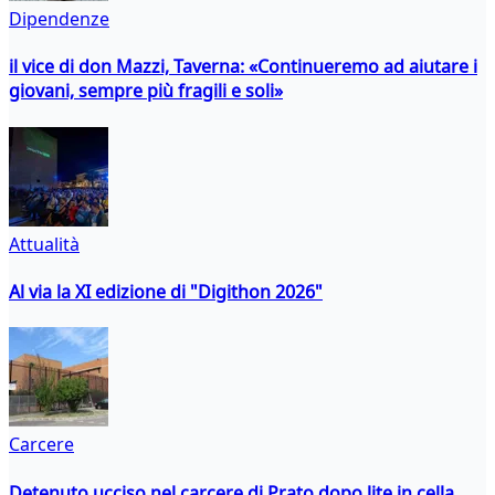
Dipendenze
il vice di don Mazzi, Taverna: «Continueremo ad aiutare i
giovani, sempre più fragili e soli»
Attualità
Al via la XI edizione di "Digithon 2026"
Carcere
Detenuto ucciso nel carcere di Prato dopo lite in cella