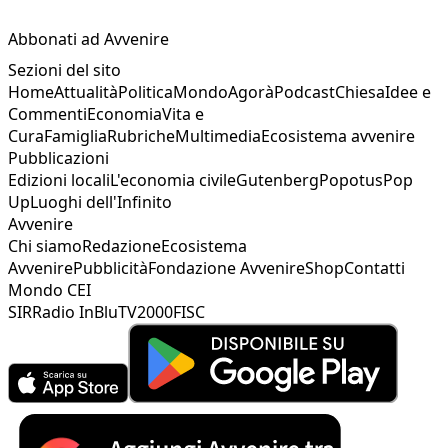
Abbonati ad Avvenire
Sezioni del sito
Home
Attualità
Politica
Mondo
Agorà
Podcast
Chiesa
Idee e
Commenti
Economia
Vita e
Cura
Famiglia
Rubriche
Multimedia
Ecosistema avvenire
Pubblicazioni
Edizioni locali
L'economia civile
Gutenberg
Popotus
Pop
Up
Luoghi dell'Infinito
Avvenire
Chi siamo
Redazione
Ecosistema
Avvenire
Pubblicità
Fondazione Avvenire
Shop
Contatti
Mondo CEI
SIR
Radio InBlu
TV2000
FISC