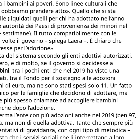
 i bambini ai poveri. Sono linee culturali che
i dobbiamo prendere atto». Quello che si sta
ie (liquidati quelli per chi ha adottato nell’anno
le autorità dei Paesi di provenienza dei minori nel
e settimane). Il tutto compatibilmente con le
volte il governo – spiega Laera –. È chiaro che
resse per l’adozione».
ta del sistema secondo gli enti adottivi autorizzati.
o, e di molto, se il governo si decidesse a
bini
, tra i pochi enti che nel 2019 ha visto una
ati, tra il Fondo per il sostegno alle adozioni
ni di euro, ma ne sono stati spesi solo 11. Un fatto
mico per le famiglie che decidono di adottare, ma
re più spesso chiamate ad accogliere bambini
nche dopo l’adozione.
nferma l’ente con più adozioni anche nel 2019 (ben 97,
lia, ma non di quella adottiva. Tanto che sempre più
ntativi di gravidanza, con ogni tipo di metodica –
o che i servizi sociali che li intercettano a loro