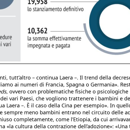
i, tutt’altro – continua Laera –. Il trend della decres
rdiamo ai numeri di Francia, Spagna o Germania». Res
eds
, ovvero con problematiche fisiche o psicologiche 
ei vari Paesi, che vogliono trattenere i bambini e dest
a Laera –. È il caso della Cina per esempio». In quell
to e sempre meno bambini entrano nel circuito delle ado
hiuso completamente, come l’Etiopia, da cui arrivavan
ma «la cultura della contrazione dell’adozione»: «Una t