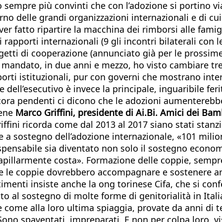
 sempre più convinti che con l’adozione si portino via
no delle grandi organizzazioni internazionali e di cu
er fatto ripartire la macchina dei rimborsi alle famigl
 rapporti internazionali (9 gli incontri bilaterali con 
rogetti di cooperazione (annunciato già per le prossim
o mandato, in due anni e mezzo, ho visto cambiare tre 
pporti istituzionali, pur con governi che mostrano inte
dell’esecutivo è invece la principale, inguaribile feri
ora pendenti ci dicono che le adozioni aumenterebber
iene
Marco Griffini, presidente di Ai.Bi. Amici dei Bam
riffini ricorda come dal 2013 al 2017 siano stati stanzi
ne a sostegno dell’adozione internazionale, «101 milio
ispensabile sia diventato non solo il sostegno econo
 capillarmente costa». Formazione delle coppie, semp
, che le coppie dovrebbero accompagnare e sostenere a
timenti insiste anche la ong torinese Cifa, che si co
ito al sostegno di molte forme di genitorialità in Ita
come alla loro ultima spiaggia, provate da anni di te
Sono spaventati, impreparati. E non per colpa loro, vist