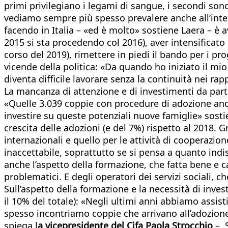
primi privilegiano i legami di sangue, i secondi sono
vediamo sempre più spesso prevalere anche all’inter
facendo in Italia – «ed è molto» sostiene Laera – è av
2015 si sta procedendo col 2016), aver intensificato i
corso del 2019), rimettere in piedi il bando per i p
vicende della politica: «Da quando ho iniziato il mi
diventa difficile lavorare senza la continuità nei ra
La mancanza di attenzione e di investimenti da parte 
«Quelle 3.039 coppie con procedure di adozione anc
investire su queste potenziali nuove famiglie» sost
crescita delle adozioni (e del 7%) rispetto al 2018. G
internazionali e quello per le attività di cooperazio
inaccettabile, soprattutto se si pensa a quanto ind
anche l’aspetto della formazione, che fatta bene e
problematici. E degli operatori dei servizi sociali
Sull’aspetto della formazione e la necessità di inves
il 10% del totale): «Negli ultimi anni abbiamo assist
spesso incontriamo coppie che arrivano all’adozione 
spiega l
a vicepresidente del Cifa Paola Strocchio
–. 