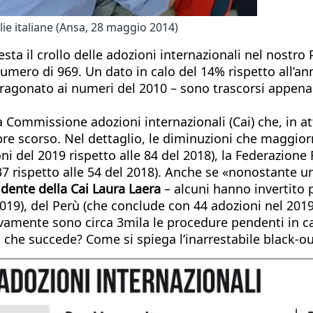
lie italiane (Ansa, 28 maggio 2014)
sta il crollo delle adozioni internazionali nel nostro 
 numero di 969. Un dato in calo del 14% rispetto all’
aragonato ai numeri del 2010 – sono trascorsi appena
a Commissione adozioni internazionali (Cai) che, in at
embre scorso. Nel dettaglio, le diminuzioni che magg
oni del 2019 rispetto alle 84 del 2018), la Federazione
37 rispetto alle 54 del 2018). Anche se «nonostante un 
idente della Cai Laura Laera
– alcuni hanno invertito 
019), del Perù (che conclude con 44 adozioni nel 2019 r
vamente sono circa 3mila le procedure pendenti in cap
 che succede? Come si spiega l’inarrestabile black-ou