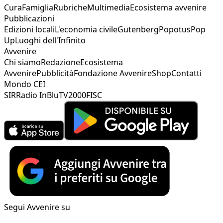
Cura
Famiglia
Rubriche
Multimedia
Ecosistema avvenire
Pubblicazioni
Edizioni locali
L'economia civile
Gutenberg
Popotus
Pop
Up
Luoghi dell'Infinito
Avvenire
Chi siamo
Redazione
Ecosistema
Avvenire
Pubblicità
Fondazione Avvenire
Shop
Contatti
Mondo CEI
SIR
Radio InBlu
TV2000
FISC
Segui Avvenire su