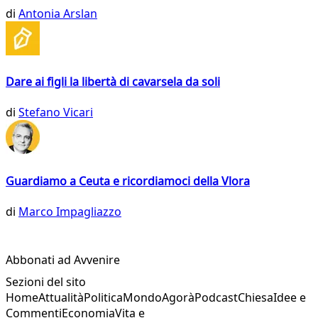
di
Antonia Arslan
Dare ai figli la libertà di cavarsela da soli
di
Stefano Vicari
Guardiamo a Ceuta e ricordiamoci della Vlora
di
Marco Impagliazzo
Abbonati ad Avvenire
Sezioni del sito
Home
Attualità
Politica
Mondo
Agorà
Podcast
Chiesa
Idee e
Commenti
Economia
Vita e