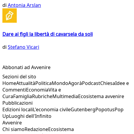
di
Antonia Arslan
Dare ai figli la libertà di cavarsela da soli
di
Stefano Vicari
Abbonati ad Avvenire
Sezioni del sito
Home
Attualità
Politica
Mondo
Agorà
Podcast
Chiesa
Idee e
Commenti
Economia
Vita e
Cura
Famiglia
Rubriche
Multimedia
Ecosistema avvenire
Pubblicazioni
Edizioni locali
L'economia civile
Gutenberg
Popotus
Pop
Up
Luoghi dell'Infinito
Avvenire
Chi siamo
Redazione
Ecosistema