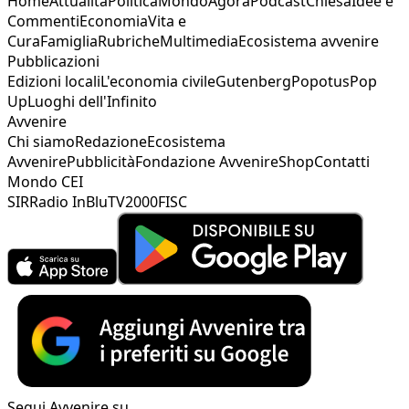
Home
Attualità
Politica
Mondo
Agorà
Podcast
Chiesa
Idee e
Commenti
Economia
Vita e
Cura
Famiglia
Rubriche
Multimedia
Ecosistema avvenire
Pubblicazioni
Edizioni locali
L'economia civile
Gutenberg
Popotus
Pop
Up
Luoghi dell'Infinito
Avvenire
Chi siamo
Redazione
Ecosistema
Avvenire
Pubblicità
Fondazione Avvenire
Shop
Contatti
Mondo CEI
SIR
Radio InBlu
TV2000
FISC
Segui Avvenire su