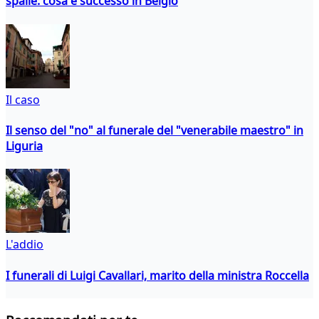
spalle: cosa è successo in Belgio
Il caso
Il senso del "no" al funerale del "venerabile maestro" in
Liguria
L'addio
I funerali di Luigi Cavallari, marito della ministra Roccella