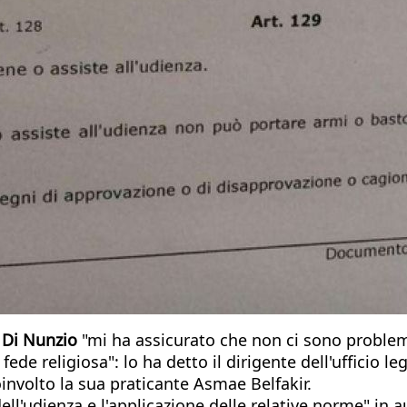
e Di Nunzio
"mi ha assicurato che non ci sono problemi
 fede religiosa": lo ha detto il dirigente dell'ufficio 
nvolto la sua praticante Asmae Belfakir.
ll'udienza e l'applicazione delle relative norme" in au