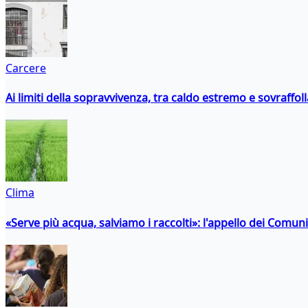
Carcere
Ai limiti della sopravvivenza, tra caldo estremo e sovraffo
Clima
«Serve più acqua, salviamo i raccolti»: l'appello dei Comuni 