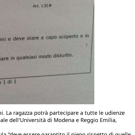
. La ragazza potrà partecipare a tutte le udienze
legale dell'Università di Modena e Reggio Emilia,
la "deve essere garantito il pieno rispetto di quelle