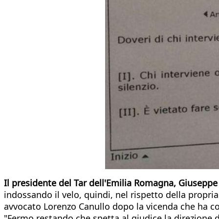
Il presidente del Tar dell'Emilia Romagna, Giusepp
indossando il velo, quindi, nel rispetto della propria
avvocato Lorenzo Canullo dopo la vicenda che ha coi
"Fermo restando che spetta al giudice la direzione de