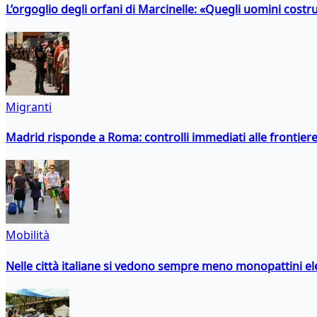
L’orgoglio degli orfani di Marcinelle: «Quegli uomini costr
Migranti
Madrid risponde a Roma: controlli immediati alle frontiere p
Mobilità
Nelle città italiane si vedono sempre meno monopattini ele