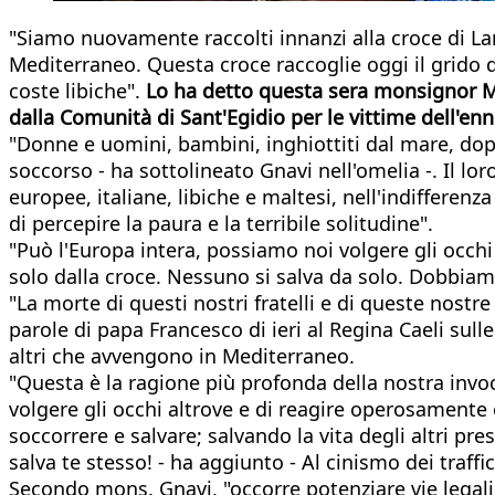
"Siamo nuovamente raccolti innanzi alla croce di L
Mediterraneo. Questa croce raccoglie oggi il grido d
coste libiche".
Lo ha detto questa sera monsignor Ma
dalla Comunità di Sant'Egidio per le vittime dell'e
"Donne e uomini, bambini, inghiottiti dal mare, dopo
soccorso - ha sottolineato Gnavi nell'omelia -. Il loro
europee, italiane, libiche e maltesi, nell'indifferenza
di percepire la paura e la terribile solitudine".
"Può l'Europa intera, possiamo noi volgere gli occhi
solo dalla croce. Nessuno si salva da solo. Dobbiamo
"La morte di questi nostri fratelli e di queste nost
parole di papa Francesco di ieri al Regina Caeli sulle
altri che avvengono in Mediterraneo.
"Questa è la ragione più profonda della nostra invoc
volgere gli occhi altrove e di reagire operosamente e
soccorrere e salvare; salvando la vita degli altri 
salva te stesso! - ha aggiunto - Al cinismo dei traf
Secondo mons. Gnavi, "occorre potenziare vie legali