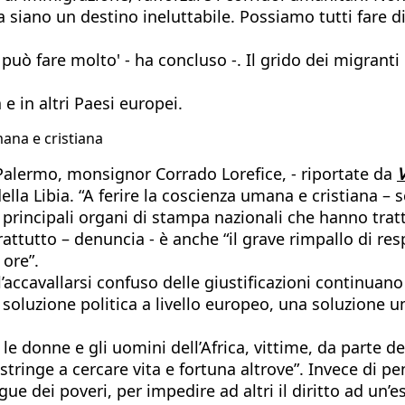
a siano un destino ineluttabile. Possiamo tutti fare di
può fare molto' - ha concluso -. Il grido dei migranti 
 e in altri Paesi europei.
mana e cristiana
Palermo, monsignor Corrado Lorefice, - riportate da
a Libia. “A ferire la coscienza umana e cristiana – sc
principali organi di stampa nazionali che hanno tratt
ttutto – denuncia - è anche “il grave rimpallo di respon
 ore”.
l’accavallarsi confuso delle giustificazioni continuan
una soluzione politica a livello europeo, una soluzion
li, le donne e gli uomini dell’Africa, vittime, da parte
ostringe a cercare vita e fortuna altrove”. Invece di 
ue dei poveri, per impedire ad altri il diritto ad un’