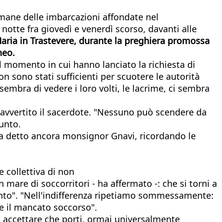
mane delle imbarcazioni affondate nel
notte fra giovedì e venerdì scorso, davanti alle
aria in Trastevere, durante la preghiera promossa
neo.
l momento in cui hanno lanciato la richiesta di
non sono stati sufficienti per scuotere le autorità
i sembra di vedere i loro volti, le lacrime, ci sembra
ha avvertito il sacerdote. "Nessuno può scendere da
iunto.
, ha detto ancora monsignor Gnavi, ricordando le
 collettiva di non
mare di soccorritori - ha affermato -: che si torni a
ento". "Nell'indifferenza ripetiamo sommessamente:
 e il mancato soccorso".
n accettare che porti, ormai universalmente