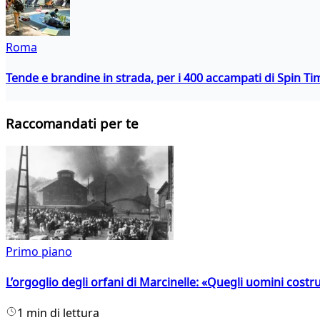
Roma
Tende e brandine in strada, per i 400 accampati di Spin T
Raccomandati per te
Primo piano
L’orgoglio degli orfani di Marcinelle: «Quegli uomini costr
1 min di lettura