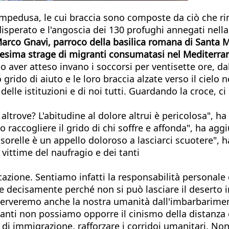
ampedusa, le cui braccia sono composte da ciò che ri
isperato e l'angoscia dei 130 profughi annegati nella 
rco Gnavi, parroco della basilica romana di Santa M
nnesima strage di migranti consumatasi nel Mediterra
 aver atteso invano i soccorsi per ventisette ore, da
 grido di aiuto e le loro braccia alzate verso il cielo 
 delle istituzioni e di noi tutti. Guardando la croce, c
 altrove? L'abitudine al dolore altrui è pericolosa", 
 raccogliere il grido di chi soffre e affonda", ha agg
re sorelle è un appello doloroso a lasciarci scuotere"
 vittime del naufragio e dei tanti
azione. Sentiamo infatti la responsabilità personale e
 decisamente perché non si può lasciare il deserto in 
preserveremo anche la nostra umanità dall'imbarbarim
ficanti non possiamo opporre il cinismo della distanza
 di immigrazione, rafforzare i corridoi umanitari. No