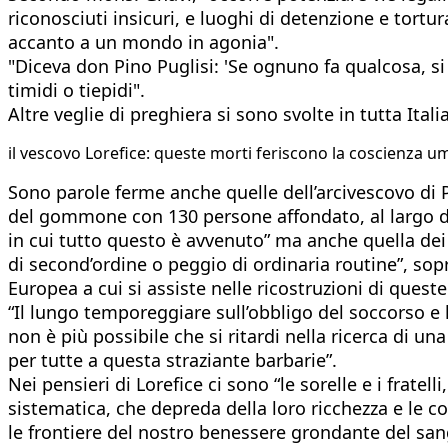
riconosciuti insicuri, e luoghi di detenzione e tortur
accanto a un mondo in agonia".
"Diceva don Pino Puglisi: 'Se ognuno fa qualcosa, si 
timidi o tiepidi".
Altre veglie di preghiera si sono svolte in tutta Italia
il vescovo Lorefice: queste morti feriscono la coscienza u
Sono parole ferme anche quelle dell’arcivescovo di 
del gommone con 130 persone affondato, al largo dell
in cui tutto questo è avvenuto” ma anche quella dei 
di second’ordine o peggio di ordinaria routine”, sopra
Europea a cui si assiste nelle ricostruzioni di queste
“Il lungo temporeggiare sull’obbligo del soccorso e 
non è più possibile che si ritardi nella ricerca di 
per tutte a questa straziante barbarie”.
Nei pensieri di Lorefice ci sono “le sorelle e i fratel
sistematica, che depreda della loro ricchezza e le c
le frontiere del nostro benessere grondante del sang