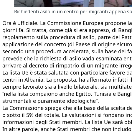
Richiedenti asilo in un centro per migranti appena sba
Ora è ufficiale. La Commissione Europea propone la p
giorni fa. Si tratta, come già si era appreso, di B
regolamento sulla procedura di asilo, parte del Pat
applicazione del concetto (di Paese di origine sicur
secondo una procedura accelerata, sulla base del fa
prevede che la richiesta di asilo vada esaminata entr
arrivare al decreto di rimpatrio di un migrante irre
La lista Ue è stata salutata con particolare favore da
centri in Albania. La proposta, ha affermato infatti
sempre lavorato sia a livello bilaterale, sia multila
“nella lista compaiono anche Egitto, Tunisia e Bang
strumentali e puramente ideologiche”.
La Commissione spiega che alla base della scelta dei 
o sotto il 5% del totale. Le valutazioni si fondano ino
informazioni degli Stati membri. La lista Ue sarà obb
In altre parole, anche Stati membri che non includon