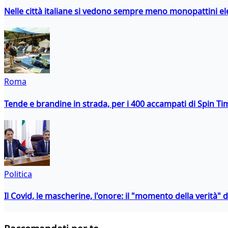
Nelle città italiane si vedono sempre meno monopattini ele
Roma
Tende e brandine in strada, per i 400 accampati di Spin T
Politica
Il Covid, le mascherine, l'onore: il "momento della verità" 