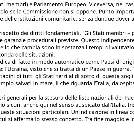
ati membri) e Parlamento Europeo. Viceversa, nel cas
lo se la Commissione non si oppone. Punto important
 delle istituzioni comunitarie, senza dunque dover a
ispetto dei diritti fondamentali. “Gli Stati membri –
e garanzie procedurali previste. Questo indipendente
llo che cambia sono in sostanza i tempi di valutazione
onda delle situazioni.
indica di fatto in modo automatico come Paesi di origin
 l’Ucraina, visto che si tratta di un Paese in guerra. T
tadini di tutti gli Stati terzi al di sotto di questa s
empio salvati in mare, il che riguarda l’Italia, da ospi
i generali per la stesura delle liste nazionali dei Pae
no sicuri, anche qui nel senso auspicato dall’Italia. 
este situazioni particolari. Un’indicazione in linea c
n cui si afferma lo stesso concetto. Tra fine maggio e