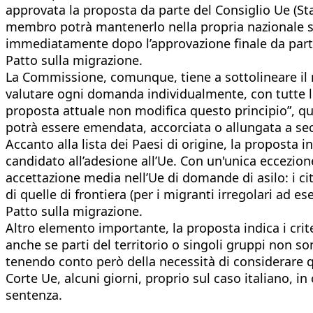
approvata la proposta da parte del Consiglio Ue (St
membro potrà mantenerlo nella propria nazionale so
immediatamente dopo l’approvazione finale da parte
Patto sulla migrazione.
La Commissione, comunque, tiene a sottolineare il r
valutare ogni domanda individualmente, con tutte l
proposta attuale non modifica questo principio”, que
potrà essere emendata, accorciata o allungata a sec
Accanto alla lista dei Paesi di origine, la proposta 
candidato all’adesione all’Ue. Con un'unica eccezione:
accettazione media nell’Ue di domande di asilo: i cit
di quelle di frontiera (per i migranti irregolari ad es
Patto sulla migrazione.
Altro elemento importante, la proposta indica i criter
anche se parti del territorio o singoli gruppi non so
tenendo conto però della necessità di considerare qu
Corte Ue, alcuni giorni, proprio sul caso italiano, i
sentenza.