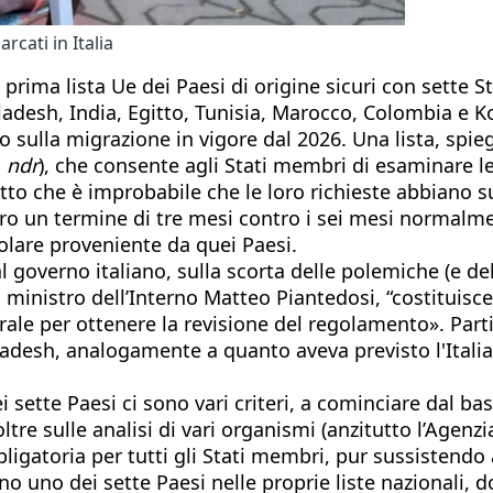
rcati in Italia
rima lista Ue dei Paesi di origine sicuri con sette St
angladesh, India, Egitto, Tunisia, Marocco, Colombia 
to sulla migrazione in vigore dal 2026. Una lista, sp
o
ndr
), che consente agli Stati membri di esaminare le r
tto che è improbabile che le loro richieste abbiano s
o un termine di tre mesi contro i sei mesi normalment
golare proveniente da quei Paesi.
l governo italiano, sulla scorta delle polemiche (e del
 il ministro dell’Interno Matteo Piantedosi, “costitui
terale per ottenere la revisione del regolamento». Part
ladesh, analogamente a quanto aveva previsto l'Itali
sette Paesi ci sono vari criteri, a cominciare dal bas
ltre sulle analisi di vari organismi (anzitutto l’Agenzia
ligatoria per tutti gli Stati membri, pur sussistendo 
o uno dei sette Paesi nelle proprie liste nazionali, d