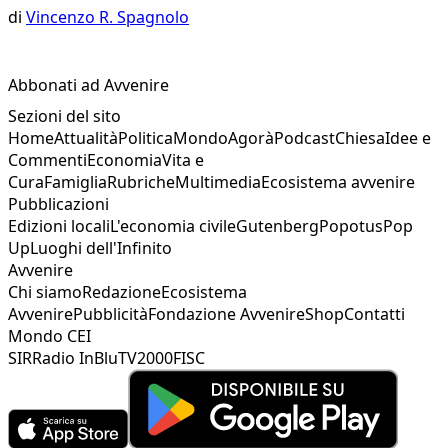
di
Vincenzo R. Spagnolo
Abbonati ad Avvenire
Sezioni del sito
Home
Attualità
Politica
Mondo
Agorà
Podcast
Chiesa
Idee e
Commenti
Economia
Vita e
Cura
Famiglia
Rubriche
Multimedia
Ecosistema avvenire
Pubblicazioni
Edizioni locali
L'economia civile
Gutenberg
Popotus
Pop
Up
Luoghi dell'Infinito
Avvenire
Chi siamo
Redazione
Ecosistema
Avvenire
Pubblicità
Fondazione Avvenire
Shop
Contatti
Mondo CEI
SIR
Radio InBlu
TV2000
FISC