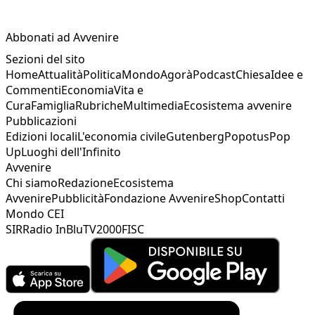
Abbonati ad Avvenire
Sezioni del sito
Home
Attualità
Politica
Mondo
Agorà
Podcast
Chiesa
Idee e
Commenti
Economia
Vita e
Cura
Famiglia
Rubriche
Multimedia
Ecosistema avvenire
Pubblicazioni
Edizioni locali
L'economia civile
Gutenberg
Popotus
Pop
Up
Luoghi dell'Infinito
Avvenire
Chi siamo
Redazione
Ecosistema
Avvenire
Pubblicità
Fondazione Avvenire
Shop
Contatti
Mondo CEI
SIR
Radio InBlu
TV2000
FISC