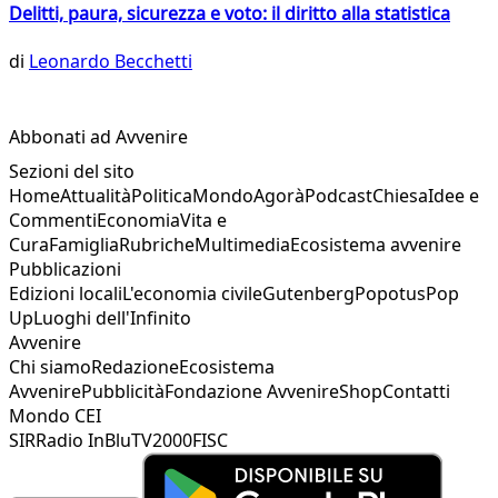
Delitti, paura, sicurezza e voto: il diritto alla statistica
di
Leonardo Becchetti
Abbonati ad Avvenire
Sezioni del sito
Home
Attualità
Politica
Mondo
Agorà
Podcast
Chiesa
Idee e
Commenti
Economia
Vita e
Cura
Famiglia
Rubriche
Multimedia
Ecosistema avvenire
Pubblicazioni
Edizioni locali
L'economia civile
Gutenberg
Popotus
Pop
Up
Luoghi dell'Infinito
Avvenire
Chi siamo
Redazione
Ecosistema
Avvenire
Pubblicità
Fondazione Avvenire
Shop
Contatti
Mondo CEI
SIR
Radio InBlu
TV2000
FISC