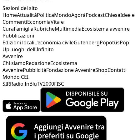
Sezioni del sito
Home
Attualità
Politica
Mondo
Agorà
Podcast
Chiesa
Idee e
Commenti
Economia
Vita e
Cura
Famiglia
Rubriche
Multimedia
Ecosistema avvenire
Pubblicazioni
Edizioni locali
L'economia civile
Gutenberg
Popotus
Pop
Up
Luoghi dell'Infinito
Avvenire
Chi siamo
Redazione
Ecosistema
Avvenire
Pubblicità
Fondazione Avvenire
Shop
Contatti
Mondo CEI
SIR
Radio InBlu
TV2000
FISC