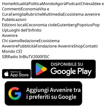
Home
Attualità
Politica
Mondo
Agorà
Podcast
Chiesa
Idee e
Commenti
Economia
Vita e
Cura
Famiglia
Rubriche
Multimedia
Ecosistema avvenire
Pubblicazioni
Edizioni locali
L'economia civile
Gutenberg
Popotus
Pop
Up
Luoghi dell'Infinito
Avvenire
Chi siamo
Redazione
Ecosistema
Avvenire
Pubblicità
Fondazione Avvenire
Shop
Contatti
Mondo CEI
SIR
Radio InBlu
TV2000
FISC