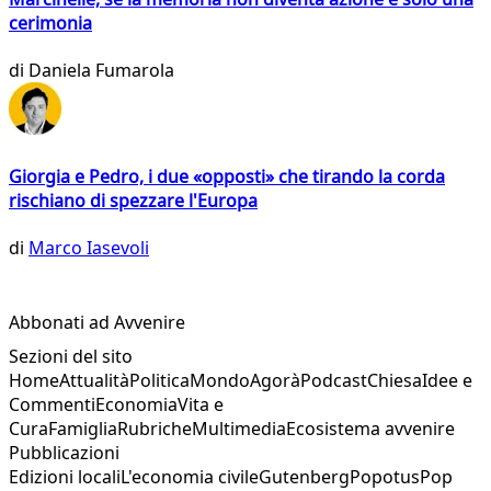
cerimonia
di
Daniela Fumarola
Giorgia e Pedro, i due «opposti» che tirando la corda
rischiano di spezzare l'Europa
di
Marco Iasevoli
Abbonati ad Avvenire
Sezioni del sito
Home
Attualità
Politica
Mondo
Agorà
Podcast
Chiesa
Idee e
Commenti
Economia
Vita e
Cura
Famiglia
Rubriche
Multimedia
Ecosistema avvenire
Pubblicazioni
Edizioni locali
L'economia civile
Gutenberg
Popotus
Pop