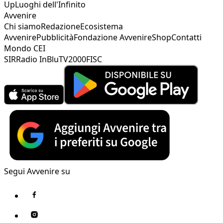
Up
Luoghi dell'Infinito
Avvenire
Chi siamo
Redazione
Ecosistema
Avvenire
Pubblicità
Fondazione Avvenire
Shop
Contatti
Mondo CEI
SIR
Radio InBlu
TV2000
FISC
Segui Avvenire su