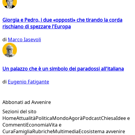
Giorgia e Pedro, i due «opposti» che tirando la corda
rischiano di spezzare l'Europa
di
Marco Iasevoli
Un palazzo che è un simbolo dei paradossi all'italiana
di
Eugenio Fatigante
Abbonati ad Avvenire
Sezioni del sito
Home
Attualità
Politica
Mondo
Agorà
Podcast
Chiesa
Idee e
Commenti
Economia
Vita e
Cura
Famiglia
Rubriche
Multimedia
Ecosistema avvenire