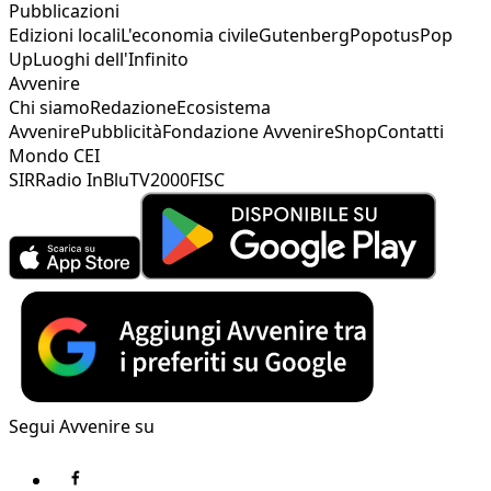
Pubblicazioni
Edizioni locali
L'economia civile
Gutenberg
Popotus
Pop
Up
Luoghi dell'Infinito
Avvenire
Chi siamo
Redazione
Ecosistema
Avvenire
Pubblicità
Fondazione Avvenire
Shop
Contatti
Mondo CEI
SIR
Radio InBlu
TV2000
FISC
Segui Avvenire su