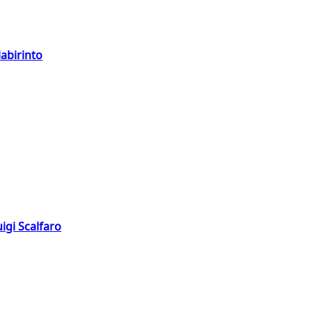
labirinto
igi Scalfaro