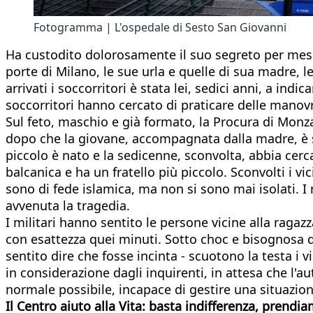
Fotogramma | L'ospedale di Sesto San Giovanni
Ha custodito dolorosamente il suo segreto per mesi,
porte di Milano, le sue urla e quelle di sua madre, 
arrivati i soccorritori è stata lei, sedici anni, a ind
soccorritori hanno cercato di praticare delle manovr
Sul feto, maschio e già formato, la Procura di Monza h
dopo che la giovane, accompagnata dalla madre, è s
piccolo è nato e la sedicenne, sconvolta, abbia cerc
balcanica e ha un fratello più piccolo. Sconvolti i v
sono di fede islamica, ma non si sono mai isolati. I
avvenuta la tragedia.
I militari hanno sentito le persone vicine alla ragaz
con esattezza quei minuti. Sotto choc e bisognosa d
sentito dire che fosse incinta - scuotono la testa i
in considerazione dagli inquirenti, in attesa che l'au
normale possibile, incapace di gestire una situazione
Il Centro aiuto alla Vita: basta indifferenza, prendi