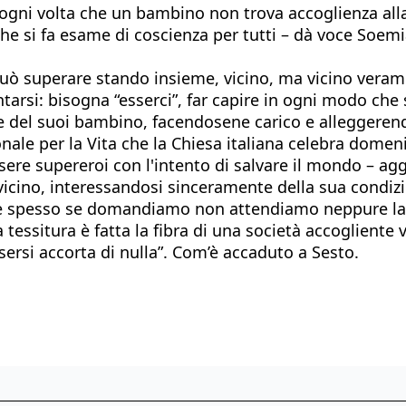
e ogni volta che un bambino non trova accoglienza all
e si fa esame di coscienza per tutti – dà voce Soemia S
 può superare stando insieme, vicino, ma vicino veram
tarsi: bisogna “esserci”, far capire in ogni modo che
 del suoi bambino, facendosene carico e alleggerend
onale per la Vita che la Chiesa italiana celebra domen
ere supereroi con l'intento di salvare il mondo – ag
 vicino, interessandosi sinceramente della sua condiz
e spesso se domandiamo non attendiamo neppure la ri
ssitura è fatta la fibra di una società accogliente ver
sersi accorta di nulla”. Com’è accaduto a Sesto.