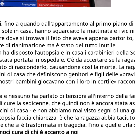
 fino a quando dall'appartamento al primo piano di u
le sole in casa, hanno squarciato la mattinata e i vic
icare dove si trovava il feto che aveva appena partorito
e di rianimazione ma è stato del tutto inutile.
a disposto l'autopsia e in casa i carabinieri della Sci
tata portata in ospedale. C'è da accertare se la rag
ato di nasconderlo, causandone così la morte. La ragaz
icini di casa che definiscono genitori e figli delle «
 nostri bambini giocavano con i loro in cortile» racco
za e nessuno ha parlato di tensioni all'interno della f
i cure la sedicenne, che quindi non è ancora stata as
 vicini di casa - e non abbiamo mai visto segni di un
topsia faccia chiarezza, è che la ragazza abbia taciuto
 che si è trasformata in tragedia. Fino a quelle urla 
amoci cura di chi è accanto a noi