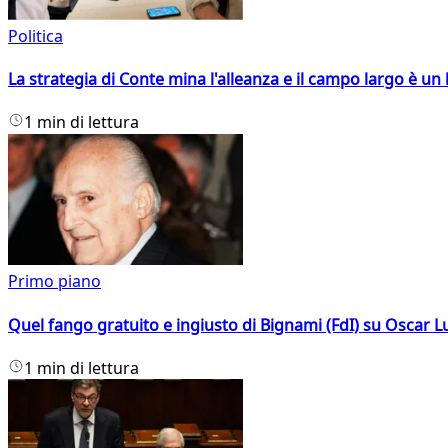
Politica
La strategia di Conte mina l'alleanza e il campo largo è un 
1 min di lettura
Primo piano
Quel fango gratuito e ingiusto di Bignami (FdI) su Oscar Lu
1 min di lettura