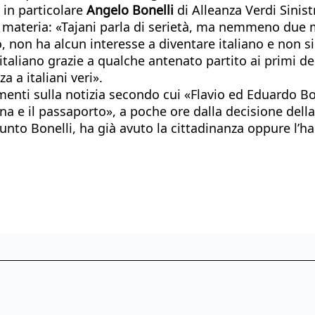
in particolare
Angelo Bonelli
di Alleanza Verdi Sinis
a materia: «Tajani parla di serietà, ma nemmeno due m
, non ha alcun interesse a diventare italiano e non si
taliano grazie a qualche antenato partito ai primi del
 a italiani veri».
menti sulla notizia secondo cui «Flavio ed Eduardo Bols
na e il passaporto», a poche ore dalla decisione dell
iunto Bonelli, ha già avuto la cittadinanza oppure l’h