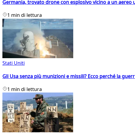
Germania, trovato drone con esplosivo vicino a un aereo 
1 min di lettura
Stati Uniti
Gli Usa senza più munizioni e missili? Ecco perché la guerr
1 min di lettura