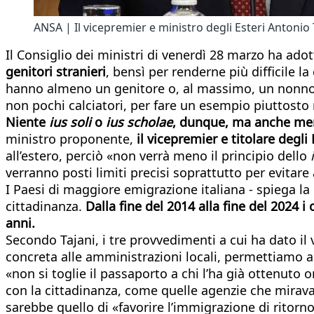
ANSA | Il vicepremier e ministro degli Esteri Antonio
Il Consiglio dei ministri di venerdì 28 marzo ha ado
genitori stranieri
, bensì per renderne più difficile l
hanno almeno un genitore o, al massimo, un nonno n
non pochi calciatori, per fare un esempio piuttosto 
Niente
ius soli
o
ius scholae
, dunque, ma anche m
ministro proponente,
il vicepremier e titolare degli
all’estero, perciò «non verrà meno il principio dello
verranno posti limiti precisi soprattutto per evitare
I Paesi di maggiore emigrazione italiana - spiega la
cittadinanza.
Dalla fine del 2014 alla fine del 2024 i
anni.
Secondo Tajani, i tre provvedimenti a cui ha dato il
concreta alle amministrazioni locali, permettiamo ai 
«non si toglie il passaporto a chi l’ha già ottenuto 
con la cittadinanza, come quelle agenzie che miravan
sarebbe quello di «favorire l’immigrazione di ritorno