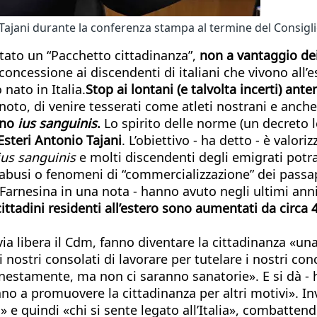
 Tajani durante la conferenza stampa al termine del Consigli
ttato un “Pacchetto cittadinanza”,
non a vantaggio dei c
a concessione ai discendenti di italiani che vivono all’
ato in Italia.
Stop ai lontani (e talvolta incerti) ante
noto, di venire tesserati come atleti nostrani e anche
eno
ius sanguinis
.
Lo spirito delle norme (un decreto l
 Esteri Antonio Tajani
. L’obiettivo - ha detto - è valoriz
ius sanguinis
e molti discendenti degli emigrati potr
 abusi o fenomeni di “commercializzazione” dei passapo
 Farnesina in una nota - hanno avuto negli ultimi ann
 cittadini residenti all’estero sono aumentati da circa
 via libera il Cdm, fanno diventare la cittadinanza «u
nostri consolati di lavorare per tutelare i nostri con
onestamente, ma non ci saranno sanatorie». E si dà - h
o a promuovere la cittadinanza per altri motivi». Inve
» e quindi «chi si sente legato all’Italia», combattend