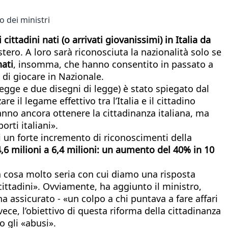
o dei ministri
ittadini nati (o arrivati giovanissimi) in Italia da
estero. A loro sarà riconosciuta la nazionalità solo se
nati
, insomma, che hanno consentito in passato a
 di giocare in Nazionale.
egge e due disegni di legge) è stato spiegato dal
zare il legame effettivo tra l’Italia e il cittadino
anno ancora ottenere la cittadinanza italiana, ma
rti italiani».
i un forte incremento di riconoscimenti della
 4,6 milioni a 6,4 milioni: un aumento del 40% in 10
na cosa molto seria con cui diamo una risposta
cittadini». Ovviamente, ha aggiunto il ministro,
a assicurato - «un colpo a chi puntava a fare affari
ce, l’obiettivo di questa riforma della cittadinanza
o gli «abusi».