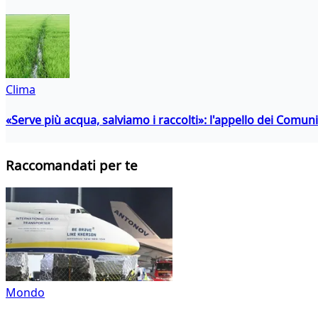
Clima
«Serve più acqua, salviamo i raccolti»: l'appello dei Comuni 
Raccomandati per te
Mondo