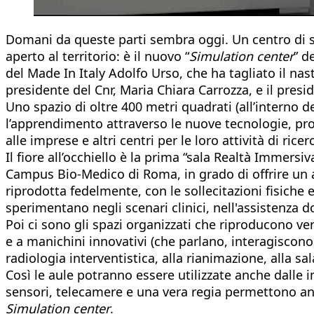
Domani da queste parti sembra oggi. Un centro di sim
aperto al territorio: è il nuovo “
Simulation center
” d
del Made In Italy Adolfo Urso, che ha tagliato il nas
presidente del Cnr, Maria Chiara Carrozza, e il pres
Uno spazio di oltre 400 metri quadrati (all’interno d
l’apprendimento attraverso le nuove tecnologie, pro
alle imprese e altri centri per le loro attività di rice
Il fiore all’occhiello è la prima “sala Realtà Immers
Campus Bio-Medico di Roma, in grado di offrire un amb
riprodotta fedelmente, con le sollecitazioni fisiche 
sperimentano negli scenari clinici, nell'assistenza 
Poi ci sono gli spazi organizzati che riproducono v
e a manichini innovativi (che parlano, interagiscono
radiologia interventistica, alla rianimazione, alla sa
Così le aule potranno essere utilizzate anche dalle i
sensori, telecamere e una vera regia permettono anche
Simulation center
.