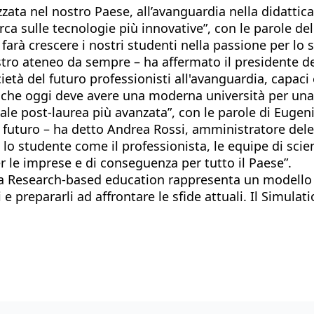
zzata nel nostro Paese, all’avanguardia nella didatti
erca sulle tecnologie più innovative”, con le parole de
 farà crescere i nostri studenti nella passione per lo 
nostro ateneo da sempre – ha affermato il presidente d
età del futuro professionisti all'avanguardia, capaci 
che oggi deve avere una moderna università per una 
e post-laurea più avanzata”, con le parole di Eugenio
l futuro – ha detto Andrea Rossi, amministratore deleg
lo studente come il professionista, le equipe di scien
r le imprese e di conseguenza per tutto il Paese”.
La Research-based education rappresenta un modello d
nti e prepararli ad affrontare le sfide attuali. Il Sim