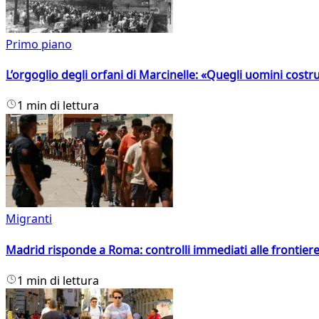
Primo piano
L’orgoglio degli orfani di Marcinelle: «Quegli uomini costr
1 min di lettura
Migranti
Madrid risponde a Roma: controlli immediati alle frontiere p
1 min di lettura