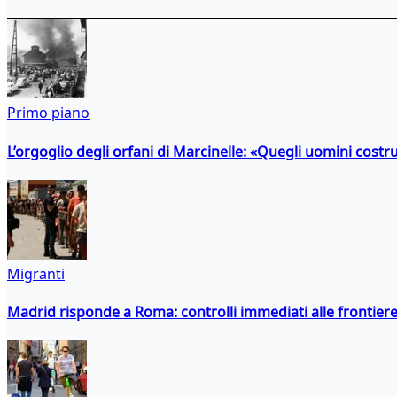
Primo piano
L’orgoglio degli orfani di Marcinelle: «Quegli uomini costr
Migranti
Madrid risponde a Roma: controlli immediati alle frontiere p