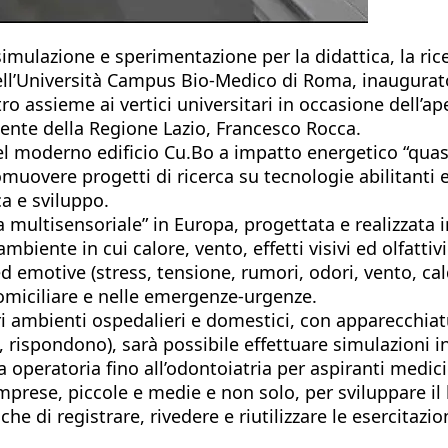
ulazione e sperimentazione per la didattica, la ricer
ell’Università Campus Bio-Medico di Roma, inaugurato
tro assieme ai vertici universitari in occasione dell’a
idente della Regione Lazio, Francesco Rocca.
el moderno edificio Cu.Bo a impatto energetico “quasi
muovere progetti di ricerca su tecnologie abilitanti 
rca e sviluppo.
iva multisensoriale” in Europa, progettata e realizzata
iente in cui calore, vento, effetti visivi ed olfatti
ed emotive (stress, tensione, rumori, odori, vento, ca
domiciliare e nelle emergenze-urgenze.
eri ambienti ospedalieri e domestici, con apparecchi
, rispondono), sarà possibile effettuare simulazioni i
la operatoria fino all’odontoiatria per aspiranti medici
mprese, piccole e medie e non solo, per sviluppare il 
 di registrare, rivedere e riutilizzare le esercitazion