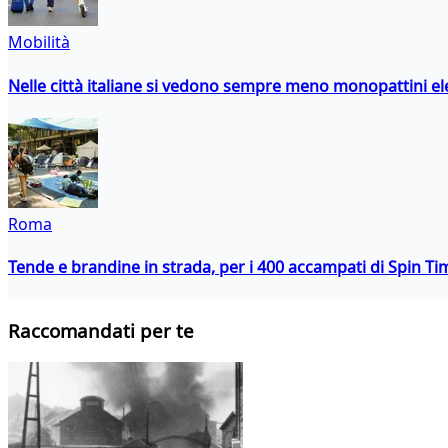
Mobilità
Nelle città italiane si vedono sempre meno monopattini ele
Roma
Tende e brandine in strada, per i 400 accampati di Spin T
Raccomandati per te