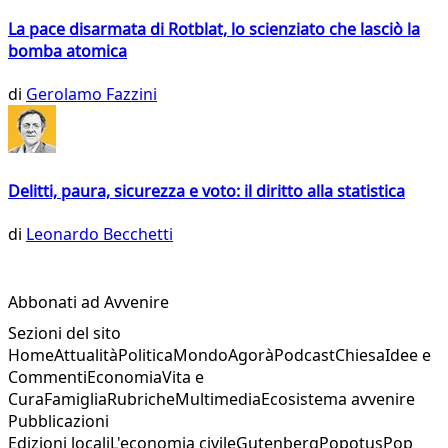
La pace disarmata di Rotblat, lo scienziato che lasciò la
bomba atomica
di
Gerolamo Fazzini
Delitti, paura, sicurezza e voto: il diritto alla statistica
di
Leonardo Becchetti
Abbonati ad Avvenire
Sezioni del sito
Home
Attualità
Politica
Mondo
Agorà
Podcast
Chiesa
Idee e
Commenti
Economia
Vita e
Cura
Famiglia
Rubriche
Multimedia
Ecosistema avvenire
Pubblicazioni
Edizioni locali
L'economia civile
Gutenberg
Popotus
Pop