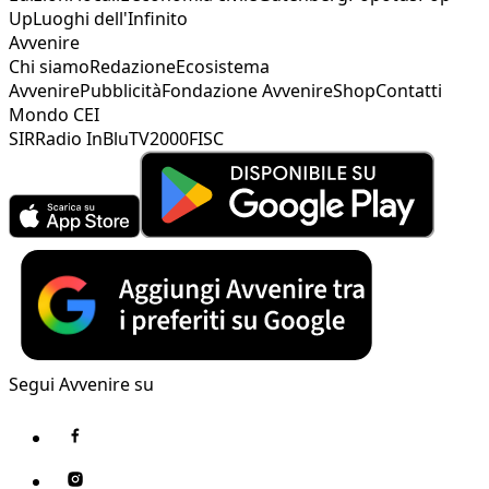
Up
Luoghi dell'Infinito
Avvenire
Chi siamo
Redazione
Ecosistema
Avvenire
Pubblicità
Fondazione Avvenire
Shop
Contatti
Mondo CEI
SIR
Radio InBlu
TV2000
FISC
Segui Avvenire su