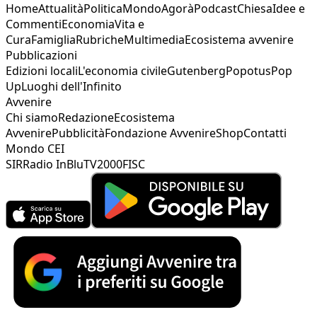
Home
Attualità
Politica
Mondo
Agorà
Podcast
Chiesa
Idee e
Commenti
Economia
Vita e
Cura
Famiglia
Rubriche
Multimedia
Ecosistema avvenire
Pubblicazioni
Edizioni locali
L'economia civile
Gutenberg
Popotus
Pop
Up
Luoghi dell'Infinito
Avvenire
Chi siamo
Redazione
Ecosistema
Avvenire
Pubblicità
Fondazione Avvenire
Shop
Contatti
Mondo CEI
SIR
Radio InBlu
TV2000
FISC