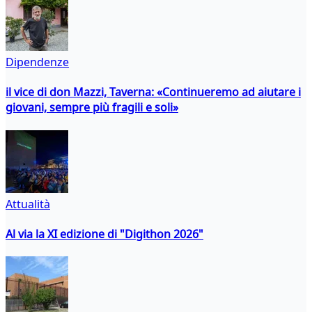
Dipendenze
il vice di don Mazzi, Taverna: «Continueremo ad aiutare i
giovani, sempre più fragili e soli»
Attualità
Al via la XI edizione di "Digithon 2026"