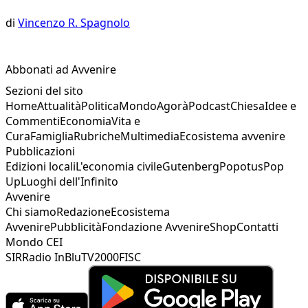
di
Vincenzo R. Spagnolo
Abbonati ad Avvenire
Sezioni del sito
Home
Attualità
Politica
Mondo
Agorà
Podcast
Chiesa
Idee e
Commenti
Economia
Vita e
Cura
Famiglia
Rubriche
Multimedia
Ecosistema avvenire
Pubblicazioni
Edizioni locali
L'economia civile
Gutenberg
Popotus
Pop
Up
Luoghi dell'Infinito
Avvenire
Chi siamo
Redazione
Ecosistema
Avvenire
Pubblicità
Fondazione Avvenire
Shop
Contatti
Mondo CEI
SIR
Radio InBlu
TV2000
FISC