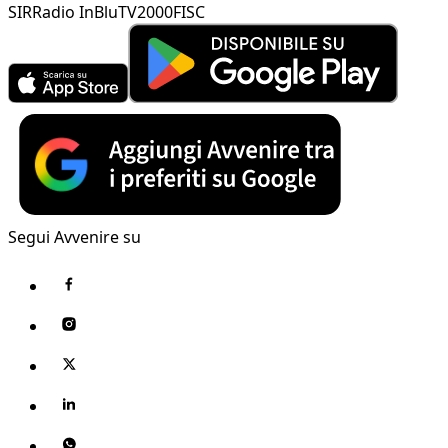
SIR
Radio InBlu
TV2000
FISC
Segui Avvenire su