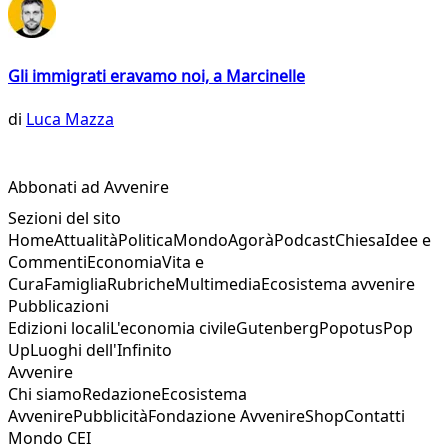
Gli immigrati eravamo noi, a Marcinelle
di
Luca Mazza
Abbonati ad Avvenire
Sezioni del sito
Home
Attualità
Politica
Mondo
Agorà
Podcast
Chiesa
Idee e
Commenti
Economia
Vita e
Cura
Famiglia
Rubriche
Multimedia
Ecosistema avvenire
Pubblicazioni
Edizioni locali
L'economia civile
Gutenberg
Popotus
Pop
Up
Luoghi dell'Infinito
Avvenire
Chi siamo
Redazione
Ecosistema
Avvenire
Pubblicità
Fondazione Avvenire
Shop
Contatti
Mondo CEI