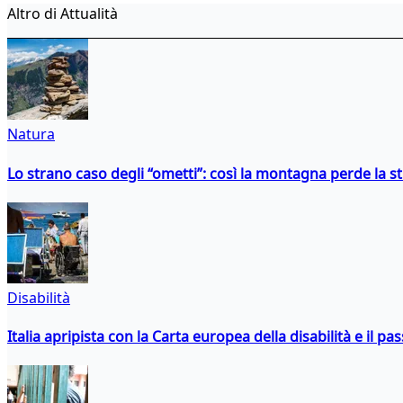
Altro di Attualità
Natura
Lo strano caso degli “ometti”: così la montagna perde la s
Disabilità
Italia apripista con la Carta europea della disabilità e il pa