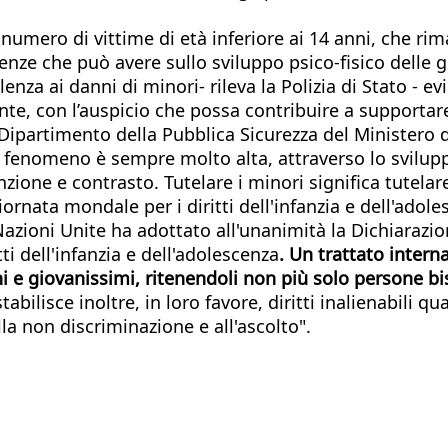
o numero di vittime di età inferiore ai 14 anni, che r
e che può avere sullo sviluppo psico-fisico delle gi
enza ai danni di minori- rileva la Polizia di Stato - ev
te, con l’auspicio che possa contribuire a supportare
Dipartimento della Pubblica Sicurezza del Ministero d
o fenomeno è sempre molto alta, attraverso lo sviluppo
nzione e contrasto. Tutelare i minori significa tutelar
nata mondale per i diritti dell'infanzia e dell'adolesc
azioni Unite ha adottato all'unanimità la Dichiarazione
ti dell'infanzia e dell'adolescenza
. Un trattato inter
e giovanissimi, ritenendoli non più solo persone bis
abilisce inoltre, in loro favore, diritti inalienabili quali
lla non discriminazione e all'ascolto".