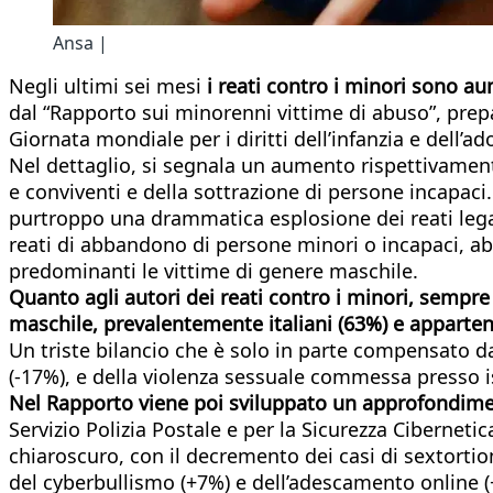
Ansa |
Negli ultimi sei mesi
i
reati contro i minori sono au
dal “Rapporto sui minorenni vittime di abuso”, prepa
Giornata mondiale per i diritti dell’infanzia e dell’a
Nel dettaglio, si segnala un aumento rispettivamente
e conviventi e della sottrazione di persone incapac
purtroppo una drammatica esplosione dei reati legat
reati di abbandono di persone minori o incapaci, abus
predominanti le vittime di genere maschile.
Quanto agli autori dei reati contro i minori, sempr
maschile, prevalentemente italiani (63%) e appartenen
Un triste bilancio che è solo in parte compensato da
(-17%), e della violenza sessuale commessa presso ist
Nel Rapporto viene poi sviluppato un approfondimen
Servizio Polizia Postale e per la Sicurezza Cibernet
chiaroscuro, con il decremento dei casi di sextortio
del cyberbullismo (+7%) e dell’adescamento online (+