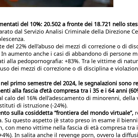
mentati del 10%: 20.502 a fronte dei 18.721 nello ste
rato dal Servizio Analisi Criminale della Direzione Ce
dolescenza.
 del 22% dell’abuso dei mezzi di correzione o di disc
i. In aumento anche i casi di abbandono di persone mi
i alla pedopornografia: +83%. Tra le vittime di natu
o dei mezzi di correzione o di disciplina e violazion
e nel primo semestre del 2024, le segnalazioni sono r
ti alla fascia d’età compresa tra i 35 e i 64 anni (60
l calo del 16% dell’adescamento di minorenni, della v
ituti di istruzione (-24%).
to sulla cosiddetta “frontiera del mondo virtuale”,
r
ica. Su questo aspetto (è stato preso in esame il bien
n, con meno vittime nella fascia di età compresa tra i
4%). In salita anche il revenge porn, ovvero la diffus