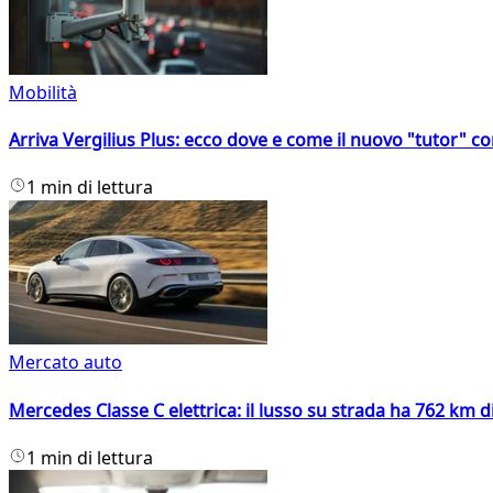
Mobilità
Arriva Vergilius Plus: ecco dove e come il nuovo "tutor" con
1 min di lettura
Mercato auto
Mercedes Classe C elettrica: il lusso su strada ha 762 km 
1 min di lettura