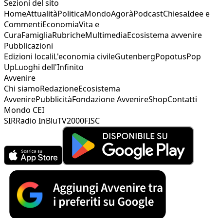
Sezioni del sito
Home
Attualità
Politica
Mondo
Agorà
Podcast
Chiesa
Idee e
Commenti
Economia
Vita e
Cura
Famiglia
Rubriche
Multimedia
Ecosistema avvenire
Pubblicazioni
Edizioni locali
L'economia civile
Gutenberg
Popotus
Pop
Up
Luoghi dell'Infinito
Avvenire
Chi siamo
Redazione
Ecosistema
Avvenire
Pubblicità
Fondazione Avvenire
Shop
Contatti
Mondo CEI
SIR
Radio InBlu
TV2000
FISC