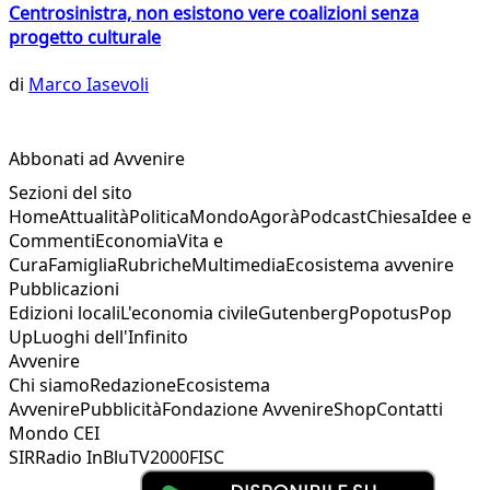
Centrosinistra, non esistono vere coalizioni senza
progetto culturale
di
Marco Iasevoli
Abbonati ad Avvenire
Sezioni del sito
Home
Attualità
Politica
Mondo
Agorà
Podcast
Chiesa
Idee e
Commenti
Economia
Vita e
Cura
Famiglia
Rubriche
Multimedia
Ecosistema avvenire
Pubblicazioni
Edizioni locali
L'economia civile
Gutenberg
Popotus
Pop
Up
Luoghi dell'Infinito
Avvenire
Chi siamo
Redazione
Ecosistema
Avvenire
Pubblicità
Fondazione Avvenire
Shop
Contatti
Mondo CEI
SIR
Radio InBlu
TV2000
FISC