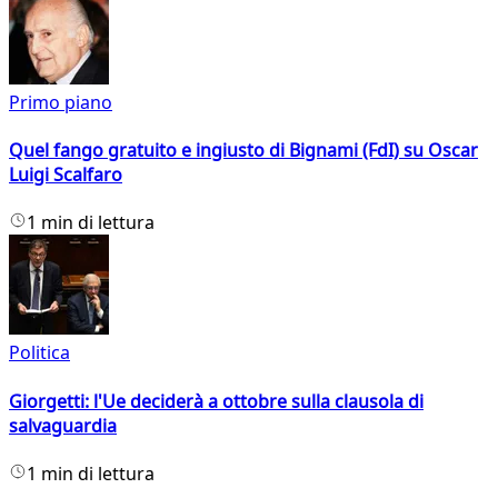
Primo piano
Quel fango gratuito e ingiusto di Bignami (FdI) su Oscar
Luigi Scalfaro
1 min di lettura
Politica
Giorgetti: l'Ue deciderà a ottobre sulla clausola di
salvaguardia
1 min di lettura