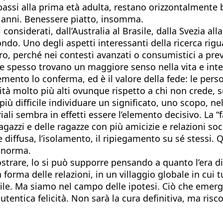
à bassi alla prima età adulta, restano orizzontalment
3 anni. Benessere piatto, insomma.
ri considerati, dall’Australia al Brasile, dalla Svezia al
do. Uno degli aspetti interessanti della ricerca rigua
ro, perché nei contesti avanzati o consumistici a pre
 spesso trovano un maggiore senso nella vita e intess
mento lo conferma, ed è il valore della fede: le per
à molto più alti ovunque rispetto a chi non crede, so
ù difficile individuare un significato, uno scopo, nel
iali sembra in effetti essere l’elemento decisivo. La “
zzi e delle ragazze con più amicizie e relazioni socia
 diffusa, l’isolamento, il ripiegamento su sé stessi.
 norma.
ostrare, lo si può supporre pensando a quanto l’era di
orma delle relazioni, in un villaggio globale in cui tu
. Ma siamo nel campo delle ipotesi. Ciò che emerge 
tentica felicità. Non sarà la cura definitiva, ma risco