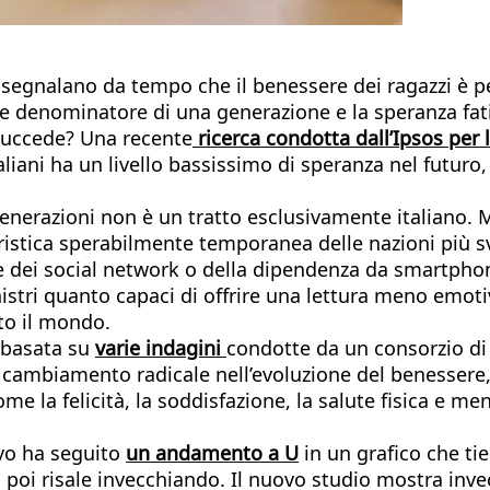
 segnalano da tempo che il benessere dei ragazzi è pe
e denominatore di una generazione e la speranza fatic
succede? Una recente
ricerca condotta dall’Ipsos per l
iani ha un livello bassissimo di speranza nel futuro, 
i generazioni non è un tratto esclusivamente italiano.
stica sperabilmente temporanea delle nazioni più sv
dire dei social network o della dipendenza da smartph
istri quanto capaci di offrire una lettura meno emot
tto il mondo.
 basata su
varie indagini
condotte da un consorzio di i
 cambiamento radicale nell’evoluzione del benessere, 
e la felicità, la soddisfazione, la salute fisica e ment
vo ha seguito
un andamento a U
in un grafico che ti
 poi risale invecchiando. Il nuovo studio mostra invec