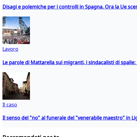
Disagi e polemiche per i controlli in Spagna. Ora la Ue 
Lavoro
Le parole di Mattarella sui migranti, i sindacalisti di spalle
Il caso
Il senso del "no" al funerale del "venerabile maestro" in Li