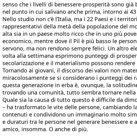
senso che i livelli di benessere-prosperità sono gi
nel punto in cui salivano anche prima, intorno ai 4
Nello studio non c’è l’Italia, ma i 22 Paesi e i territo
rappresentativi della metà della popolazione del mon
alta sia in un paese molto ricco che in uno più pove
economico, mentre dove il Pil è più basso le persone
servono, ma non rendono sempre felici. Un altro ele
volta alla settimana esprimono punteggi di prosperit
secolarizzazione e il materialismo possono rendere pi
Tornando ai giovani, il discorso dei valori non mater
miracolosamente se si considerano i punteggi dei raga
questa generazione in erba è, ovunque, la solitudine
trovando una comunità, tutto sembra tornare nella
Quale sia la causa di tutto questo è difficile da dim
– ha trasformato le vite delle persone, cambiando la f
contenuti e condividono un immaginario molto simile
e duraturi tra le persone nel generare benessere e au
amico, insomma. O anche di più.