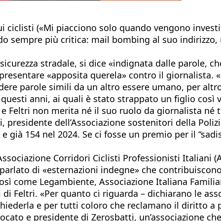
i ciclisti («Mi piacciono solo quando vengono investiti»
o sempre più critica: mail bombing al suo indirizzo, r
icurezza stradale, si dice «indignata dalle parole, c
 presentare «apposita querela» contro il giornalista. 
re parole simili da un altro essere umano, per altro 
in questi anni, ai quali è stato strappato un figlio co
e Feltri non merita né il suo ruolo da giornalista né
, presidente dell’Associazione sostenitori della Polizi
de e già 154 nel 2024. Se ci fosse un premio per il “sa
Associazione Corridori Ciclisti Professionisti Italiani (
 parlato di «esternazioni indegne» che contribuiscono
così come Legambiente, Associazione Italiana Familiari
di Feltri. «Per quanto ci riguarda – dichiarano le assoc
ederla e per tutti coloro che reclamano il diritto a p
ocato e presidente di Zerosbatti, un’associazione che o