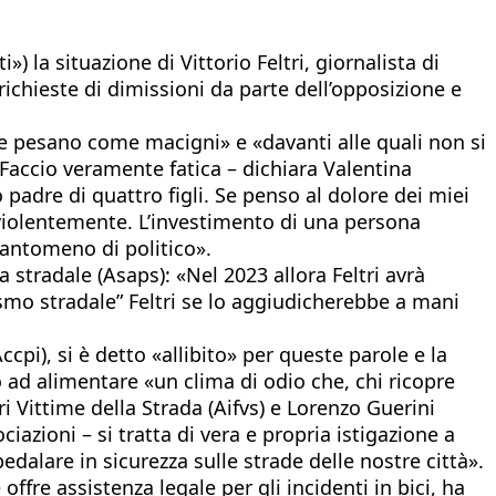
) la situazione di Vittorio Feltri, giornalista di
ichieste di dimissioni da parte dell’opposizione e
he pesano come macigni» e «davanti alle quali non si
«Faccio veramente fatica – dichiara Valentina
padre di quattro figli. Se penso al dolore dei miei
sì violentemente. L’investimento di una persona
 tantomeno di politico».
a stradale (Asaps): «Nel 2023 allora Feltri avrà
dismo stradale” Feltri se lo aggiudicherebbe a mani
Accpi), si è detto «allibito» per queste parole e la
 ad alimentare «un clima di odio che, chi ricopre
 Vittime della Strada (Aifvs) e Lorenzo Guerini
iazioni – si tratta di vera e propria istigazione a
edalare in sicurezza sulle strade delle nostre città».
ffre assistenza legale per gli incidenti in bici, ha