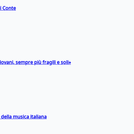
di Conte
ovani, sempre più fragili e soli»
della musica italiana