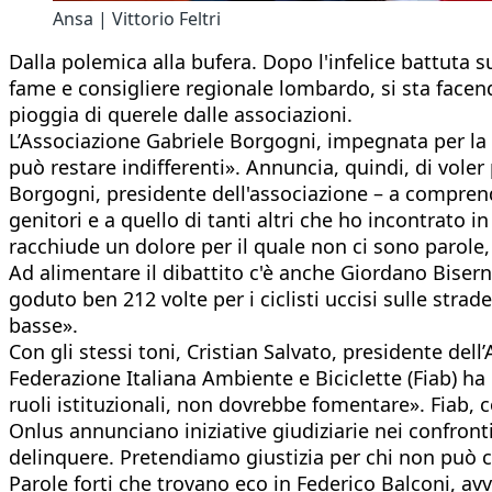
Ansa | Vittorio Feltri
Dalla polemica alla bufera. Dopo l'infelice battuta su
fame e consigliere regionale lombardo, si sta facend
pioggia di querele dalle associazioni.
L’Associazione Gabriele Borgogni, impegnata per la s
può restare indifferenti». Annuncia, quindi, di voler
Borgogni, presidente dell'associazione – a comprende
genitori e a quello di tanti altri che ho incontrato 
racchiude un dolore per il quale non ci sono parole, 
Ad alimentare il dibattito c'è anche Giordano Biserni
goduto ben 212 volte per i ciclisti uccisi sulle stra
basse».
Con gli stessi toni, Cristian Salvato, presidente dell’
Federazione Italiana Ambiente e Biciclette (Fiab) ha
ruoli istituzionali, non dovrebbe fomentare». Fiab, 
Onlus annunciano iniziative giudiziarie nei confronti 
delinquere. Pretendiamo giustizia per chi non può chi
Parole forti che trovano eco in Federico Balconi, avv