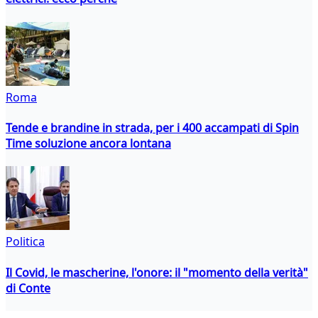
Roma
Tende e brandine in strada, per i 400 accampati di Spin
Time soluzione ancora lontana
Politica
Il Covid, le mascherine, l'onore: il "momento della verità"
di Conte