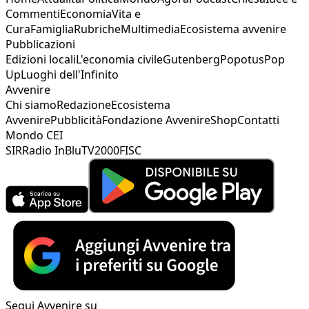
Commenti
Economia
Vita e
Cura
Famiglia
Rubriche
Multimedia
Ecosistema avvenire
Pubblicazioni
Edizioni locali
L'economia civile
Gutenberg
Popotus
Pop
Up
Luoghi dell'Infinito
Avvenire
Chi siamo
Redazione
Ecosistema
Avvenire
Pubblicità
Fondazione Avvenire
Shop
Contatti
Mondo CEI
SIR
Radio InBlu
TV2000
FISC
Segui Avvenire su