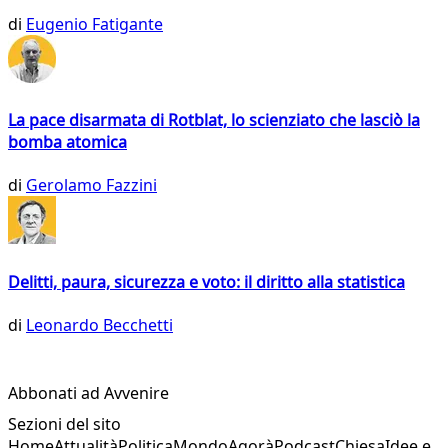
di
Eugenio Fatigante
La pace disarmata di Rotblat, lo scienziato che lasciò la
bomba atomica
di
Gerolamo Fazzini
Delitti, paura, sicurezza e voto: il diritto alla statistica
di
Leonardo Becchetti
Abbonati ad Avvenire
Sezioni del sito
Home
Attualità
Politica
Mondo
Agorà
Podcast
Chiesa
Idee e