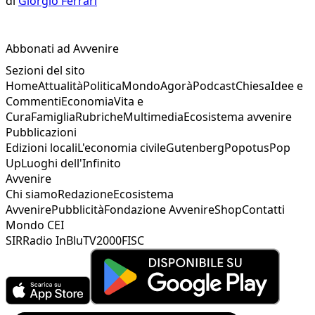
di
Giorgio Ferrari
Abbonati ad Avvenire
Sezioni del sito
Home
Attualità
Politica
Mondo
Agorà
Podcast
Chiesa
Idee e
Commenti
Economia
Vita e
Cura
Famiglia
Rubriche
Multimedia
Ecosistema avvenire
Pubblicazioni
Edizioni locali
L'economia civile
Gutenberg
Popotus
Pop
Up
Luoghi dell'Infinito
Avvenire
Chi siamo
Redazione
Ecosistema
Avvenire
Pubblicità
Fondazione Avvenire
Shop
Contatti
Mondo CEI
SIR
Radio InBlu
TV2000
FISC