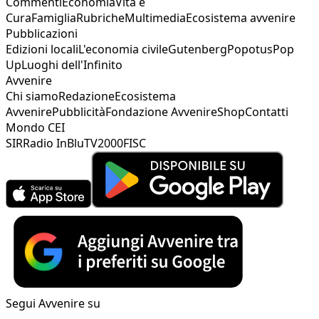
Commenti
Economia
Vita e
Cura
Famiglia
Rubriche
Multimedia
Ecosistema avvenire
Pubblicazioni
Edizioni locali
L'economia civile
Gutenberg
Popotus
Pop
Up
Luoghi dell'Infinito
Avvenire
Chi siamo
Redazione
Ecosistema
Avvenire
Pubblicità
Fondazione Avvenire
Shop
Contatti
Mondo CEI
SIR
Radio InBlu
TV2000
FISC
Segui Avvenire su