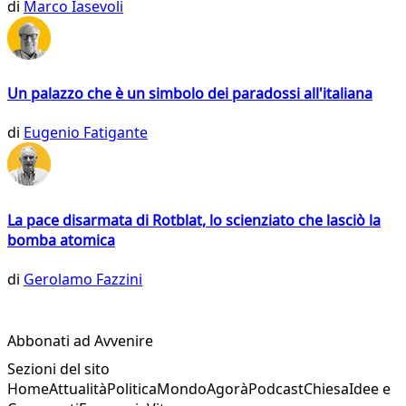
di
Marco Iasevoli
Un palazzo che è un simbolo dei paradossi all'italiana
di
Eugenio Fatigante
La pace disarmata di Rotblat, lo scienziato che lasciò la
bomba atomica
di
Gerolamo Fazzini
Abbonati ad Avvenire
Sezioni del sito
Home
Attualità
Politica
Mondo
Agorà
Podcast
Chiesa
Idee e