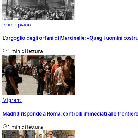
Primo piano
L’orgoglio degli orfani di Marcinelle: «Quegli uomini costr
1 min di lettura
Migranti
Madrid risponde a Roma: controlli immediati alle frontiere p
1 min di lettura