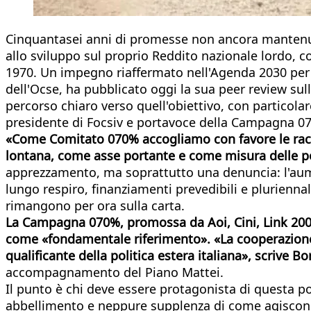
Cinquantasei anni di promesse non ancora mantenute 
allo sviluppo sul proprio Reddito nazionale lordo, 
1970. Un impegno riaffermato nell'Agenda 2030 per lo
dell'Ocse, ha pubblicato oggi la sua peer review sul
percorso chiaro verso quell'obiettivo, con particola
presidente di Focsiv e portavoce della Campagna 0
«Come Comitato 070% accogliamo con favore le raccom
lontana, come asse portante e come misura delle pol
apprezzamento, ma soprattutto una denuncia: l'aumen
lungo respiro, finanziamenti prevedibili e pluriennal
rimangono per ora sulla carta.
La Campagna 070%, promossa da Aoi, Cini, Link 2007 e
come «fondamentale riferimento». «La cooperazione 
qualificante della politica estera italiana», scrive Bo
accompagnamento del Piano Mattei.
Il punto è chi deve essere protagonista di questa p
abbellimento e neppure supplenza di come agiscono l