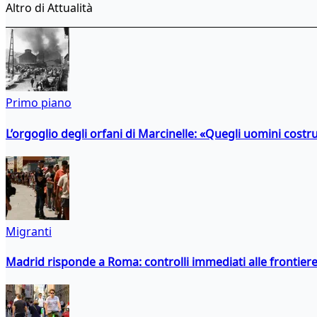
Altro di Attualità
Primo piano
L’orgoglio degli orfani di Marcinelle: «Quegli uomini costr
Migranti
Madrid risponde a Roma: controlli immediati alle frontiere p