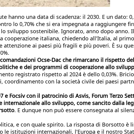
hanno una data di scadenza: il 2030. E un dato: 0,30%
contro lo 0,70% che si era impegnata a raggiungere fi
 sviluppo sostenibile. Ignorato, anno dopo anno. Il D
la cooperazione italiana, chiedendo all'Italia, al pri
re attenzione ai paesi più fragili e più poveri. È su 
70%.
andazioni Ocse-Dac che rimarcano il rispetto dell'ob
itiche e dei programmi di cooperazione allo sviluppo 
to registrato rispetto al 2024 è dello 0,03%. Brici
i, coordinamento con la società civile dei paesi partn
 Focsiv con il patrocinio di Asvis, Forum Terzo Setto
internazionale allo sviluppo, come sancito dalla leg
rsotto
. E dunque non può essere consegnata al silenzi
olitica, e con quale spirito. La risposta di Borsotto
e istituzioni internazionali, l'Europa e il nostro S