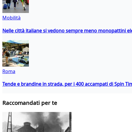
Mobilità
Nelle città italiane si vedono sempre meno monopattini ele
Roma
Tende e brandine in strada, per i 400 accampati di Spin T
Raccomandati per te